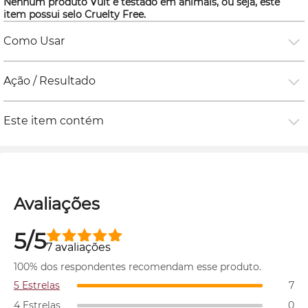
Nenhum produto Vult é testado em animais, ou seja, este
item possui selo
Cruelty Free.
Como Usar
Ação / Resultado
Este item contém
Avaliações
5/5
7 avaliações
100% dos respondentes recomendam esse produto.
5 Estrelas
7
4 Estrelas
0