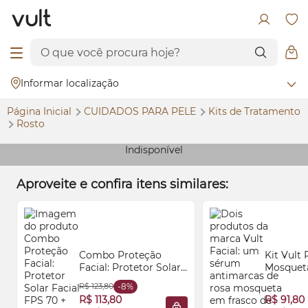
Informar localização
Página Inicial
CUIDADOS PARA PELE
Kits de Tratamento
Rosto
Indisponível
Aproveite e confira itens similares:
Combo Proteção
Kit Vult 
Facial: Protetor Solar
Mosquet
Facial
FPS
70 +
Sérum
Antimarc
R$ 123,80
-8%
Preenchedor Ácido
Leite de
R$ 113,80
R$ 91,80
Hialurônico 8x Hialu
250ml