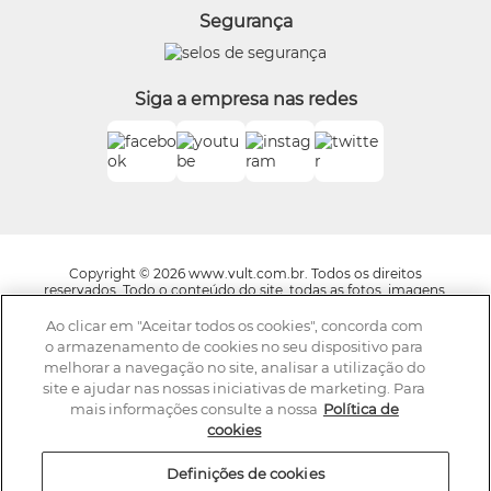
Segurança
O.U.i
Truss
Dr Jones
Siga a empresa nas redes
Boticário Internacional
Copyright © 2026 www.vult.com.br. Todos os direitos
reservados. Todo o conteúdo do site, todas as fotos, imagens,
logotipos, marcas, dizeres, som, software, conjunto imagem,
layout, trade dress, aqui veiculados são de propriedade exclusiva
Ao clicar em "Aceitar todos os cookies", concorda com
da Boticário Produto de Beleza Ltda. É vedada qualquer
o armazenamento de cookies no seu dispositivo para
reprodução, total ou parcial, de qualquer elemento de
melhorar a navegação no site, analisar a utilização do
identidade, sem expressa autorização. A violação de qualquer
site e ajudar nas nossas iniciativas de marketing. Para
direito mencionado implicará na responsabilização cível e
criminal nos termos da Lei. Os preços dos produtos estão
mais informações consulte a nossa
Política de
sujeitos a alteração sem aviso prévio.
cookies
A Vult se reserva o direito de corrigir qualquer possível erro de
digitação ou gráfico e caso haja divergências entre os valores
Definições de cookies
ofertados nos e-mails promocionais e valores do site,