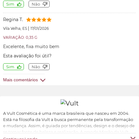
Sim
Não
Regina T.
|
Vila Velha, ES
17/01/2026
VARIAÇÃO: 0,35 G
Excelente, fixa muito bem
Esta avaliação foi útil?
Sim
Não
Mais comentários
A Vult Cosmética é uma marca brasileira que nasceu em 2004.
Está na filosofia da Vult a busca permanente pela transformação
e mudança. Assim, é guiada por tendências, design e o desejo de
se tornar fonte de beleza e realização. A grande Missão da Vult
Cosmética é oferecer ao universo feminino a possibilidade de ter