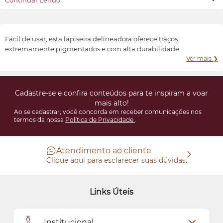
Continuar Lendo
produtos de beleza sofisticados, inovadores e acessíveis.
Transformar e valorizar a beleza e o bem-estar de cada indivíduo,
conforme suas características e preferências.
Fácil de usar, esta lapiseira delineadora oferece traços
extremamente pigmentados e com alta durabilidade.
Ver mais ❯
Cadastre-se e confira conteúdos para te inspiram a voar
mais alto!
Ao se cadastrar, você concorda em receber comunicações nos
termos da nossa
Política de Privacidade
.
Atendimento ao cliente
Clique aqui para esclarecer suas dúvidas.
Links Úteis
Institucional