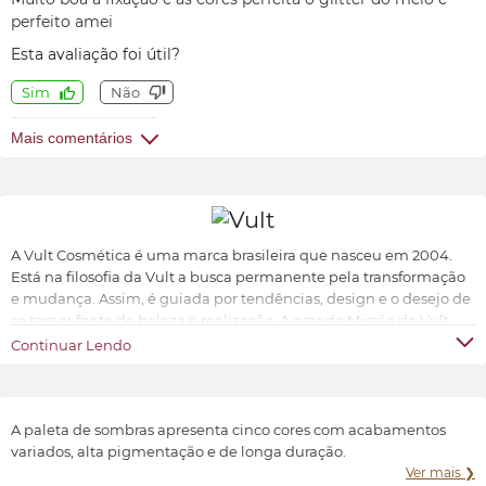
perfeito amei
Esta avaliação foi útil?
Sim
Não
Mais comentários
A Vult Cosmética é uma marca brasileira que nasceu em 2004.
Está na filosofia da Vult a busca permanente pela transformação
e mudança. Assim, é guiada por tendências, design e o desejo de
se tornar fonte de beleza e realização. A grande Missão da Vult
Cosmética é oferecer ao universo feminino a possibilidade de ter
Continuar Lendo
produtos de beleza sofisticados, inovadores e acessíveis.
Transformar e valorizar a beleza e o bem-estar de cada indivíduo,
conforme suas características e preferências.
A paleta de sombras apresenta cinco cores com acabamentos
variados, alta pigmentação e de longa duração.
Ver mais ❯