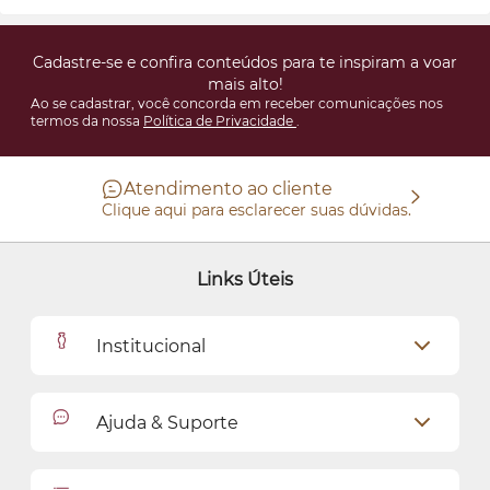
Cadastre-se e confira conteúdos para te inspiram a voar
mais alto!
Ao se cadastrar, você concorda em receber comunicações nos
termos da nossa
Política de Privacidade
.
Atendimento ao cliente
Clique aqui para esclarecer suas dúvidas.
Links Úteis
Institucional
Outlet
Ajuda & Suporte
Como Comprar
Cadastro
Relacionamento com o Cliente