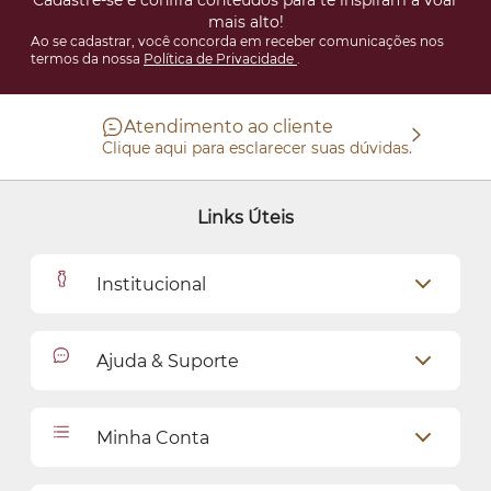
Cadastre-se e confira conteúdos para te inspiram a voar
mais alto!
Ao se cadastrar, você concorda em receber comunicações nos
termos da nossa
Política de Privacidade
.
Atendimento ao cliente
Clique aqui para esclarecer suas dúvidas.
Links Úteis
Institucional
Outlet
Ajuda & Suporte
Como Comprar
Cadastro
Relacionamento com o Cliente
Minha Conta
Seja uma revendedora
Entregas