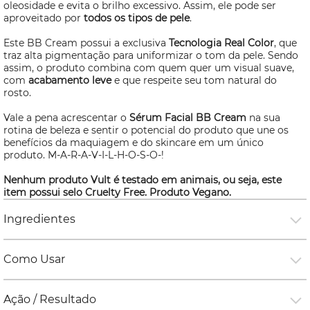
oleosidade e evita o brilho excessivo. Assim, ele pode ser
aproveitado por
todos os tipos de pele
.
Este BB
Cream
possui a exclusiva
Tecnologia Real Color
, que
traz alta pigmentação para uniformizar o tom da pele. Sendo
assim, o produto combina com quem quer um visual suave,
com
acabamento leve
e que respeite seu tom natural do
rosto.
Vale a pena acrescentar o
Sérum
Facial BB
Cream
na sua
rotina de beleza e sentir o potencial do produto que une os
benefícios da maquiagem e do
skincare
em um único
produto. M-A-R-A-V-I-L-H-O-S-O-!
Nenhum produto Vult é testado em animais, ou seja, este
item possui selo
Cruelty Free
. Produto Vegano.
Ingredientes
Como Usar
Ação / Resultado