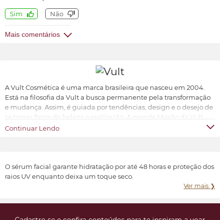
Sim
Não
Mais comentários
A Vult Cosmética é uma marca brasileira que nasceu em 2004.
Está na filosofia da Vult a busca permanente pela transformação
e mudança. Assim, é guiada por tendências, design e o desejo de
se tornar fonte de beleza e realização. A grande Missão da Vult
Cosmética é oferecer ao universo feminino a possibilidade de ter
Continuar Lendo
produtos de beleza sofisticados, inovadores e acessíveis.
Transformar e valorizar a beleza e o bem-estar de cada indivíduo,
conforme suas características e preferências.
O sérum facial garante hidratação por até 48 horas e proteção dos
raios UV enquanto deixa um toque seco.
Ver mais ❯