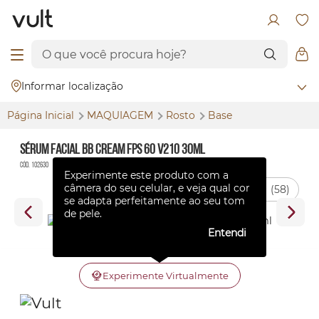
Informar localização
Página Inicial
MAQUIAGEM
Rosto
Base
Sérum Facial BB Cream FPS 60 V210 30ml
Cód. 102630
Experimente este produto com a
câmera do seu celular, e veja qual cor
(58)
se adapta perfeitamente ao seu tom
de pele.
Entendi
Experimente Virtualmente