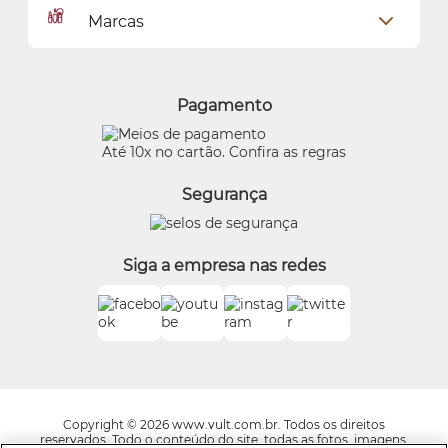
Dados Pessoais
Pagamentos
Marcas
Meus endereços
Política de Privacidade
Alterar Senha
Proteja-se Contra Fraudes
O Boticário
Meus Pedidos
Consumidor.gov
Quem Disse, Berenice?
Pagamento
Preferências de Cookies
Eudora
Termos de Uso
Beleza na Web
Até 10x no cartão. Confira as regras
Trocas e Devoluções
Vult
Segurança
O.U.i
Truss
Dr Jones
Siga a empresa nas redes
Boticário Internacional
Copyright © 2026 www.vult.com.br. Todos os direitos
reservados. Todo o conteúdo do site, todas as fotos, imagens,