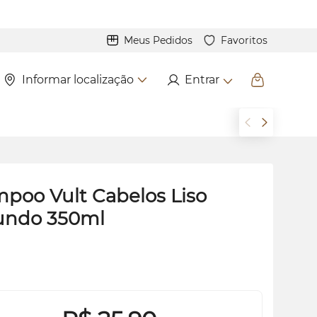
Meus Pedidos
Favoritos
Informar localização
Entrar
poo Vult Cabelos Liso
undo 350ml