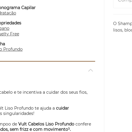
onograma Capilar
dratação
opriedades
O Shampo
gano
lisos, bl
elty Free
nha
so Profundo
cabelo e te incentiva a cuidar dos seus fios,
lt Liso Profundo te ajuda a
cuidar
s singularidades!
ampoo de
Vult Cabelos Liso Profundo
confere
ados, sem frizz e com movimento¹.