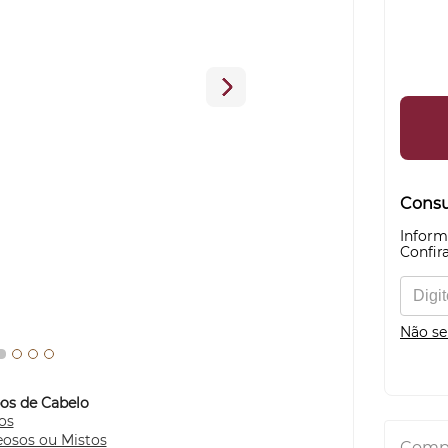
Consul
Inform
Confira
Não se
pos de Cabelo
os
eosos ou Mistos
Compa