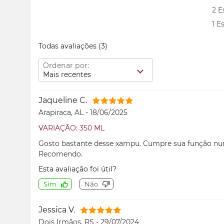
2 E
1 E
Todas avaliações
(3)
Ordenar por:
Mais recentes
Jaqueline C.
Arapiraca, AL
-
18/06/2025
VARIAÇÃO: 350 ML
Gosto bastante desse xampu. Cumpre sua função num 
Recomendo.
Esta avaliação foi útil?
Sim
Não
Jessica V.
Dois Irmãos, RS
-
29/07/2024