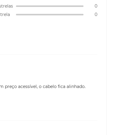
strelas
0
strela
0
preço acessível, o cabelo fica alinhado.