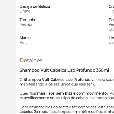
Desejo de Beleza
Cr
Brilho
Hi
Tamanho
Pr
Padrão
Ve
Cru
Marca
Li
Vult
Li
Detalhes
Shampoo Vult Cabelos Liso Profundo 350ml
O
Shampoo Vult Cabelos Liso Profundo
valoriza seu 
manifestando a beleza única que eles têm.
Quer
fios mais lisos, sem frizz e com movimento
? Vu
especificamente do seu tipo de cabel
o, exaltando sua
Com aminoácidos do arroz e fitoceramidas, este sh
cabelos 2x mais lisos, limpos
e
mantém os fios alinh