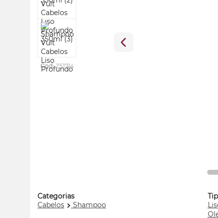
Cod:
Z51714
Categorias
Ti
Cabelos
Shampoo
Lis
Ol