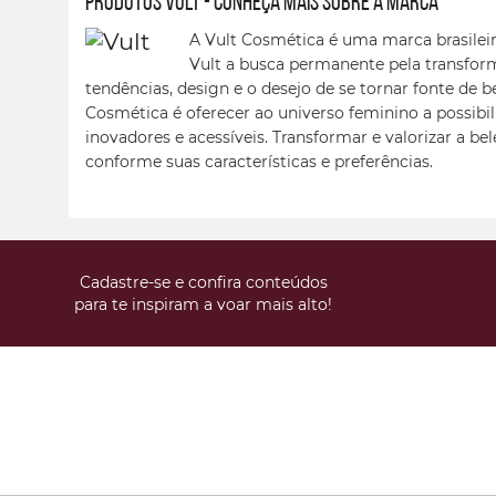
Produtos Vult - conheça mais sobre a marca
A Vult Cosmética é uma marca brasileir
Vult a busca permanente pela transfor
tendências, design e o desejo de se tornar fonte de b
Cosmética é oferecer ao universo feminino a possibil
inovadores e acessíveis. Transformar e valorizar a be
conforme suas características e preferências.
Cadastre-se e confira conteúdos
para te inspiram a voar mais alto!