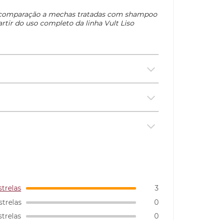
 comparação a mechas tratadas com shampoo
rtir do uso completo da linha Vult Liso
strelas
3
strelas
0
strelas
0