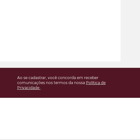
Ao se cadastrar, você concorda em receber
comunicações nos termos da nossa
Política de
Privacidade
.