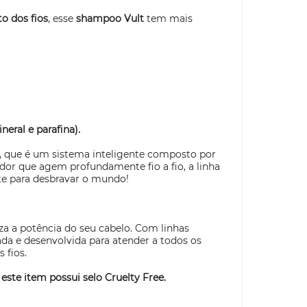
o dos fios
, esse
shampoo Vult
tem mais
neral e parafina).
, que é um sistema inteligente composto por
dor que agem profundamente fio a fio, a linha
te para desbravar o mundo!
iza a potência do seu cabelo. Com linhas
ada e
desenvolvida para atender a todos os
 fios.
 este item possui selo
Cruelty Free.