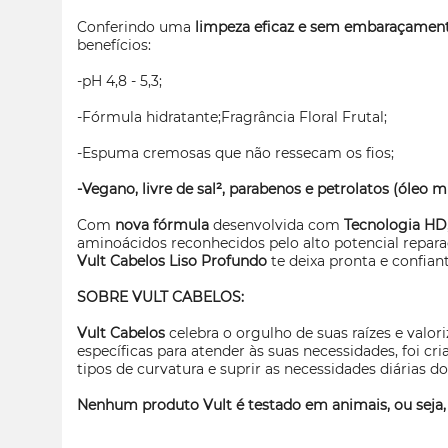
Conferindo uma
limpeza eficaz e sem embaraçament
benefícios:
-pH 4,8 - 5,3;
-Fórmula hidratante;Fragrância Floral Frutal;
-Espuma cremosas que não ressecam os fios;
-Vegano, livre de sal², parabenos e petrolatos (óleo mi
Com
nova fórmula
desenvolvida com
Tecnologia HD
aminoácidos reconhecidos pelo alto potencial repara
Vult Cabelos Liso Profundo
te deixa pronta e confian
SOBRE VULT CABELOS:
Vult Cabelos
celebra o orgulho de suas raízes e valor
específicas para atender às suas necessidades, foi cri
tipos de curvatura e suprir as necessidades diárias dos
Nenhum produto Vult é testado em animais, ou seja,