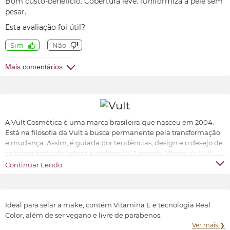
Bom custo-benefício. Cobertura leve. lUniformiza a pele sem
pesar.
Esta avaliação foi útil?
Sim
Não
Mais comentários
A Vult Cosmética é uma marca brasileira que nasceu em 2004.
Está na filosofia da Vult a busca permanente pela transformação
e mudança. Assim, é guiada por tendências, design e o desejo de
se tornar fonte de beleza e realização. A grande Missão da Vult
Cosmética é oferecer ao universo feminino a possibilidade de ter
Continuar Lendo
produtos de beleza sofisticados, inovadores e acessíveis.
Transformar e valorizar a beleza e o bem-estar de cada indivíduo,
conforme suas características e preferências.
Ideal para selar a make, contém Vitamina E e tecnologia Real
Color, além de ser vegano e livre de parabenos.
Ver mais ❯