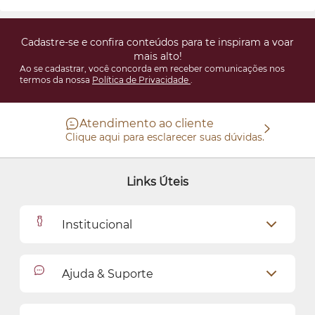
Cadastre-se e confira conteúdos para te inspiram a voar
mais alto!
Ao se cadastrar, você concorda em receber comunicações nos
termos da nossa
Política de Privacidade
.
Atendimento ao cliente
Clique aqui para esclarecer suas dúvidas.
Links Úteis
Institucional
Outlet
Ajuda & Suporte
Como Comprar
Cadastro
Relacionamento com o Cliente