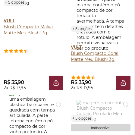
+ 5 opções
VULT
Blush
Compacto Malva
+ 5 opções
Matte Meu
Blush
! 3g
VULT
Blush
Compacto Coral
Matte Meu
Blush
! 3g
R$ 35,90
R$ 35,90
ADICIONAR À SACOLA
ADIC
2x R$ 17,95
2x R$ 17,95
+ 5 opções
Indisponível