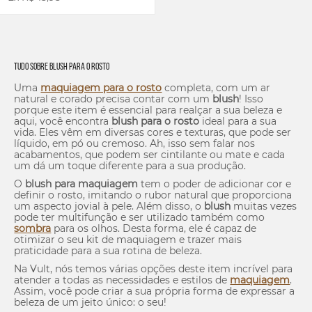
Tudo sobre
Blush
para o Rosto
Uma
maquiagem para o rosto
completa, com um ar
natural e corado precisa contar com um
blush
! Isso
porque este item é essencial para realçar a sua beleza e
aqui, você encontra
blush
para o rosto
ideal para a sua
vida. Eles vêm em diversas cores e texturas, que pode ser
líquido, em pó ou cremoso. Ah, isso sem falar nos
acabamentos, que podem ser cintilante ou mate e cada
um dá um toque diferente para a sua produção.
O
blush
para maquiagem
tem o poder de adicionar cor e
definir o rosto, imitando o rubor natural que proporciona
um aspecto jovial à pele. Além disso, o
blush
muitas vezes
pode ter multifunção e ser utilizado também como
sombra
para os olhos. Desta forma, ele é capaz de
otimizar o seu kit de maquiagem e trazer mais
praticidade para a sua rotina de beleza.
Na Vult, nós temos várias opções deste item incrível para
atender a todas as necessidades e estilos de
maquiagem
.
Assim, você pode criar a sua própria forma de expressar a
beleza de um jeito único: o seu!