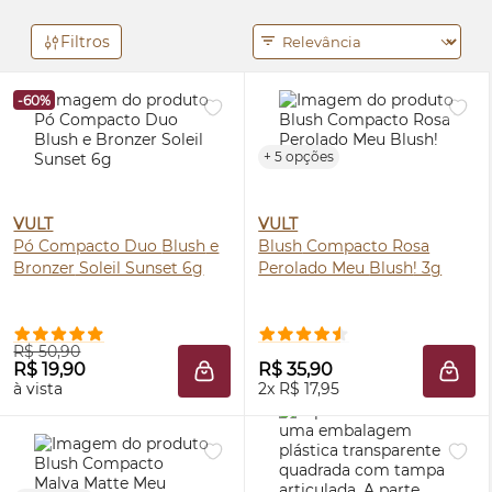
Filtros
-60%
+ 5 opções
VULT
VULT
Pó Compacto Duo
Blush
e
Blush
Compacto Rosa
Bronzer
Soleil Sunset 6g
Perolado Meu
Blush
! 3g
R$ 50,90
R$ 19,90
R$ 35,90
ADICIONAR À SACOLA
ADIC
à vista
2x R$ 17,95