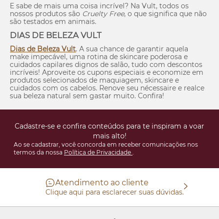
E sabe de mais uma coisa incrível? Na Vult, todos os
nossos produtos são
Cruelty Free
, o que significa que não
são testados em animais.
DIAS DE BELEZA VULT
Dias de Beleza Vult
. A sua chance de garantir aquela
make
impecável, uma rotina de
skincare
poderosa e
cuidados capilares dignos de salão, tudo com descontos
incríveis! Aproveite os cupons especiais e economize em
produtos selecionados de maquiagem,
skincare
e
cuidados com os cabelos. Renove seu
nécessaire
e realce
sua beleza natural sem gastar muito. Confira!
Cadastre-se e confira conteúdos para te inspiram a voar
mais alto!
Ao se cadastrar, você concorda em receber comunicações nos
termos da nossa
Política de Privacidade
.
Atendimento ao cliente
Clique aqui para esclarecer suas dúvidas.