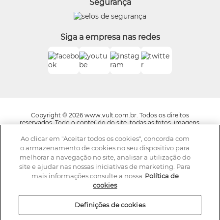
Segurança
O.U.i
Truss
Dr Jones
Siga a empresa nas redes
Boticário Internacional
Copyright © 2026 www.vult.com.br. Todos os direitos
reservados. Todo o conteúdo do site, todas as fotos, imagens,
logotipos, marcas, dizeres, som, software, conjunto imagem,
layout, trade dress, aqui veiculados são de propriedade exclusiva
Ao clicar em "Aceitar todos os cookies", concorda com
da Boticário Produto de Beleza Ltda. É vedada qualquer
o armazenamento de cookies no seu dispositivo para
reprodução, total ou parcial, de qualquer elemento de
melhorar a navegação no site, analisar a utilização do
identidade, sem expressa autorização. A violação de qualquer
site e ajudar nas nossas iniciativas de marketing. Para
direito mencionado implicará na responsabilização cível e
criminal nos termos da Lei. Os preços dos produtos estão
mais informações consulte a nossa
Política de
sujeitos a alteração sem aviso prévio.
cookies
A Vult se reserva o direito de corrigir qualquer possível erro de
digitação ou gráfico e caso haja divergências entre os valores
Definições de cookies
ofertados nos e-mails promocionais e valores do site,
prevalecem as informações do site. Av. Jaguaré, 818, Galpão