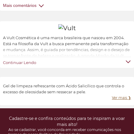
Mais comentários
A Vult Cosmética é uma marca brasileira que nasceu em 2004.
Está na filosofia da Vult a busca permanente pela transformação
e mudança. Assim, é guiada por tendências, design e o desejo de
se tornar fonte de beleza e realização. A grande Missão da Vult
Cosmética é oferecer ao universo feminino a possibilidade de ter
Continuar Lendo
produtos de beleza sofisticados, inovadores e acessíveis.
Transformar e valorizar a beleza e o bem-estar de cada indivíduo,
conforme suas características e preferências.
Gel de limpeza refrescante com Ácido Salicílico que controla o
excesso de oleosidade sem ressecar a pele.
Ver mais ❯
Cadastre-se e confira conteúdos para te inspiram a voar
mais alto!
Ao se cadastrar, você concorda em receber comunicações nos