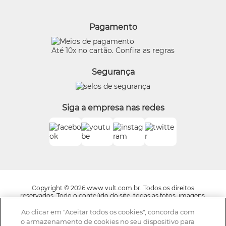
Proteja-se Contra Fraudes
O Boticário
Meus Pedidos
Consumidor.gov
Quem Disse, Berenice?
Pagamento
Preferências de Cookies
Eudora
Termos de Uso
Beleza na Web
Até 10x no cartão. Confira as regras
Trocas e Devoluções
Vult
Segurança
O.U.i
Truss
Dr Jones
Siga a empresa nas redes
Boticário Internacional
Copyright © 2026 www.vult.com.br. Todos os direitos
reservados. Todo o conteúdo do site, todas as fotos, imagens,
logotipos, marcas, dizeres, som, software, conjunto imagem,
layout, trade dress, aqui veiculados são de propriedade exclusiva
Ao clicar em "Aceitar todos os cookies", concorda com
da Boticário Produto de Beleza Ltda. É vedada qualquer
o armazenamento de cookies no seu dispositivo para
reprodução, total ou parcial, de qualquer elemento de