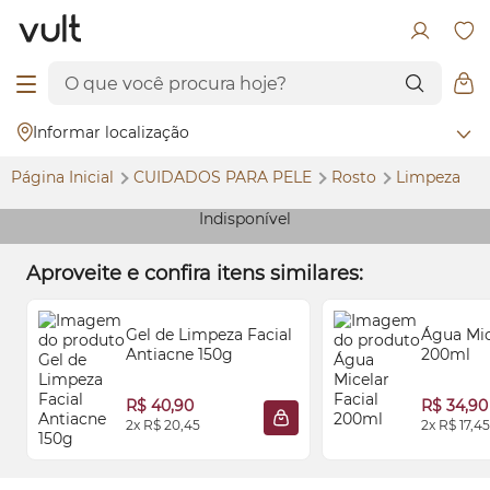
Informar localização
Página Inicial
CUIDADOS PARA PELE
Rosto
Limpeza
Indisponível
Aproveite e confira itens similares:
Gel de Limpeza Facial
Água Mic
Antiacne 150g
200ml
R$ 40,90
R$ 34,90
2x R$ 20,45
2x R$ 17,45
ADICIONAR À SACOLA