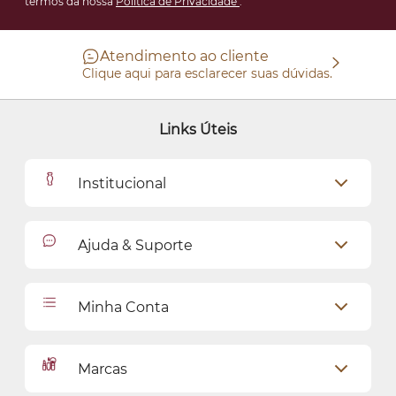
termos da nossa
Política de Privacidade
.
Atendimento ao cliente
Clique aqui para esclarecer suas dúvidas.
Links Úteis
Institucional
Outlet
Ajuda & Suporte
Como Comprar
Cadastro
Relacionamento com o Cliente
Minha Conta
Seja uma revendedora
Entregas
Dados Pessoais
Pagamentos
Marcas
Meus endereços
Política de Privacidade
Alterar Senha