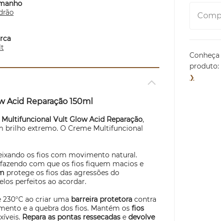
manho
drão
Compa
rca
lt
Conheça 
produto:
❯
w
Acid Reparação 150ml
Multifuncional Vult
Glow
Acid Reparação
,
m brilho extremo. O Creme Multifuncional
deixando os fios com movimento natural.
, fazendo com que os fios fiquem macios e
im
protege os fios das agressões do
los perfeitos ao acordar.
 230°C ao criar uma
barreira protetora
contra
amento e a quebra dos fios. Mantém os
fios
xíveis.
Repara as pontas ressecadas
e
devolve