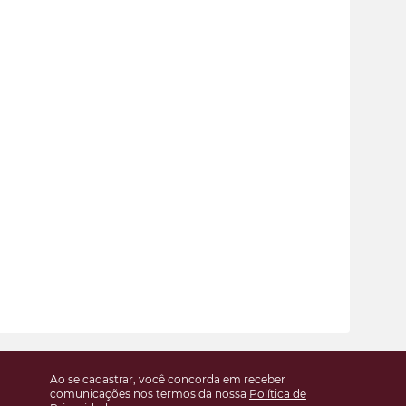
Ao se cadastrar, você concorda em receber
comunicações nos termos da nossa
Política de