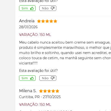
Esta avaliação foi útil?
Sim
Não
Andreia
28/01/2026
VARIAÇÃO: 150 ML
Meu cabelo nunca aceitou bem creme sem enxague, f
produto é simplesmente maravilhoso, o melhor que j
muito brilho e soltinho, quando usei nem acreditei, e
coloco touca de cetim, na manhã seguinte sem choro
viciante!!!!!
Esta avaliação foi útil?
Sim
Não
Milena S.
Curitiba, PR
-
27/10/2025
VARIAÇÃO: 150 ML