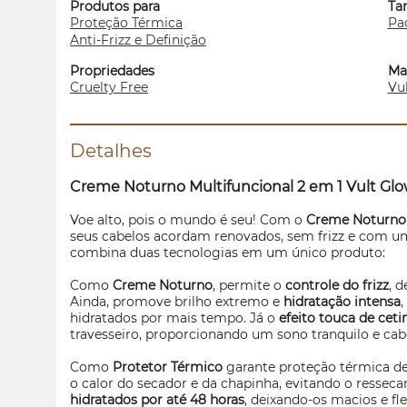
Produtos para
Ta
Proteção Térmica
Pa
Anti-Frizz e Definição
Propriedades
Ma
Cruelty Free
Vu
Detalhes
Creme Noturno Multifuncional 2 em 1 Vult
Glo
Voe alto, pois o mundo é seu! Com o
Creme Noturno 
seus cabelos acordam renovados, sem frizz e com u
combina duas tecnologias em um único produto:
Como
Creme Noturno
, permite o
controle do frizz
, 
Ainda, promove brilho extremo e
hidratação intensa
hidratados por mais tempo. Já o
efeito touca de cet
travesseiro, proporcionando um sono tranquilo e cabe
Como
Protetor Térmico
garante proteção térmica de
o calor do secador e da chapinha, evitando o ressec
hidratados por até 48 horas
, deixando-os macios e fle