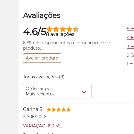
Avaliações
4.6/5
5 E
8 avaliações
4 E
87% dos respondentes recomendam esse
3 E
produto.
2 E
Avaliar produto
1 E
Todas avaliações
(8)
Ordenar por:
Mais recentes
Carina S.
22/06/2026
VARIAÇÃO: 150 ML