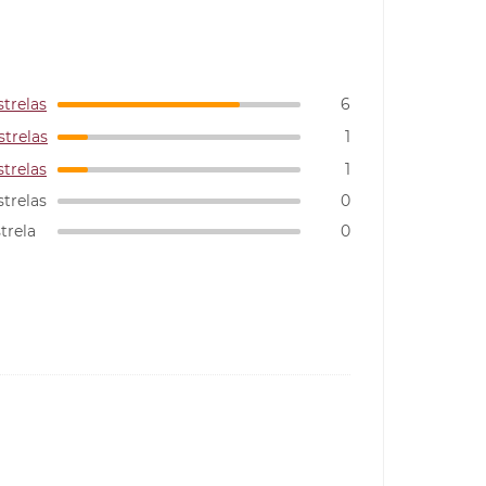
strelas
6
strelas
1
strelas
1
strelas
0
strela
0