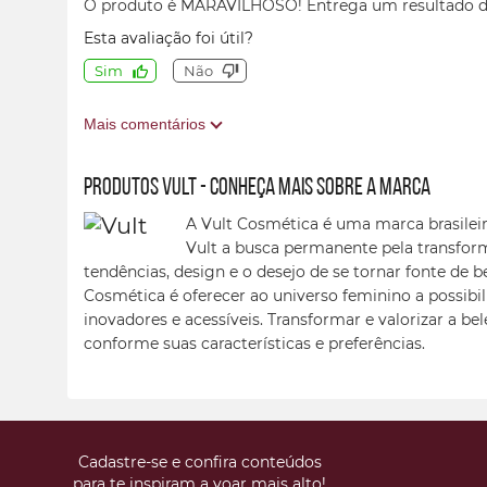
O produto é MARAVILHOSO! Entrega um resultado de s
Esta avaliação foi útil?
Sim
Não
Mais comentários
Produtos Vult - conheça mais sobre a marca
A Vult Cosmética é uma marca brasileir
Vult a busca permanente pela transfor
tendências, design e o desejo de se tornar fonte de b
Cosmética é oferecer ao universo feminino a possibil
inovadores e acessíveis. Transformar e valorizar a be
conforme suas características e preferências.
Cadastre-se e confira conteúdos
para te inspiram a voar mais alto!