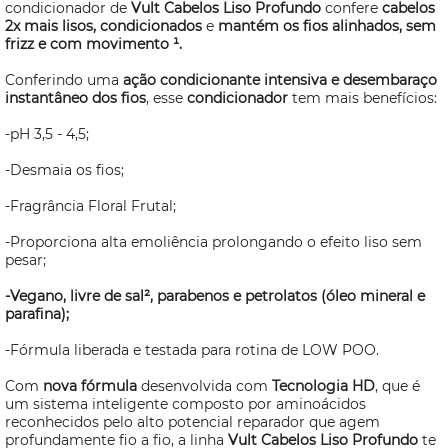
condicionador de
Vult Cabelos Liso Profundo
confere
cabelos
2x mais lisos, condicionados
e
mantém os fios alinhados, sem
frizz e com movimento ¹.
Conferindo uma
ação condicionante intensiva e desembaraço
instantâneo dos fios
, esse
condicionador
tem mais benefícios:
-pH 3,5 - 4,5;
-Desmaia os fios;
-Fragrância Floral Frutal;
-Proporciona alta emoliência prolongando o efeito liso sem
pesar;
-Vegano, livre de sal², parabenos e petrolatos (óleo mineral e
parafina);
-Fórmula liberada e testada para rotina de LOW POO.
Com
nova fórmula
desenvolvida com
Tecnologia HD
, que é
um sistema inteligente composto por aminoácidos
reconhecidos pelo alto potencial reparador que agem
profundamente fio a fio, a linha
Vult Cabelos Liso Profundo
te