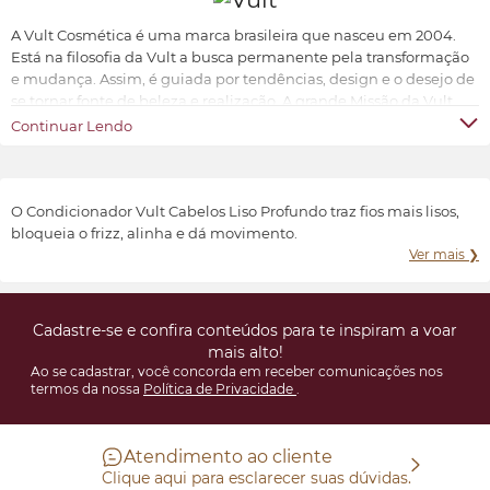
A Vult Cosmética é uma marca brasileira que nasceu em 2004.
Está na filosofia da Vult a busca permanente pela transformação
e mudança. Assim, é guiada por tendências, design e o desejo de
se tornar fonte de beleza e realização. A grande Missão da Vult
Cosmética é oferecer ao universo feminino a possibilidade de ter
Continuar Lendo
produtos de beleza sofisticados, inovadores e acessíveis.
Transformar e valorizar a beleza e o bem-estar de cada indivíduo,
conforme suas características e preferências.
O Condicionador Vult Cabelos Liso Profundo traz fios mais lisos,
bloqueia o frizz, alinha e dá movimento.
Ver mais ❯
Cadastre-se e confira conteúdos para te inspiram a voar
mais alto!
Ao se cadastrar, você concorda em receber comunicações nos
termos da nossa
Política de Privacidade
.
Atendimento ao cliente
Clique aqui para esclarecer suas dúvidas.