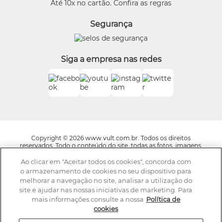
Beleza na Web
Até 10x no cartão. Confira as regras
Trocas e Devoluções
Vult
Segurança
O.U.i
Truss
Dr Jones
Siga a empresa nas redes
Boticário Internacional
Copyright © 2026 www.vult.com.br. Todos os direitos
reservados. Todo o conteúdo do site, todas as fotos, imagens,
logotipos, marcas, dizeres, som, software, conjunto imagem,
layout, trade dress, aqui veiculados são de propriedade exclusiva
Ao clicar em "Aceitar todos os cookies", concorda com
da Boticário Produto de Beleza Ltda. É vedada qualquer
o armazenamento de cookies no seu dispositivo para
reprodução, total ou parcial, de qualquer elemento de
melhorar a navegação no site, analisar a utilização do
identidade, sem expressa autorização. A violação de qualquer
site e ajudar nas nossas iniciativas de marketing. Para
direito mencionado implicará na responsabilização cível e
criminal nos termos da Lei. Os preços dos produtos estão
mais informações consulte a nossa
Política de
sujeitos a alteração sem aviso prévio.
cookies
A Vult se reserva o direito de corrigir qualquer possível erro de