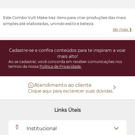
Transformar e valorizar a beleza e o bem-estar de cada indivíduo,
conforme suas características e preferências.
Este Combo Vult Make traz itens para criar produções das mais
simples até elaboradas, unindo estilo e beleza.
Ver mais ❯
Cadastre-se e confira conteúdos para te inspiram a voar
mais alto!
Ao se cadastrar, você concorda em receber comunicações nos
termos da nossa
Política de Privacidade
.
Atendimento ao cliente
Clique aqui para esclarecer suas dúvidas.
Links Úteis
Institucional