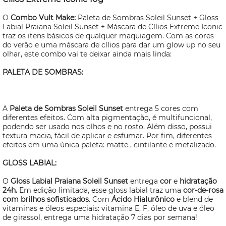
O
Combo Vult
Make:
Paleta de Sombras Soleil Sunset +
Gloss
Labial Praiana Soleil Sunset + Máscara de Cílios Extreme Iconic
traz os itens básicos de qualquer maquiagem. Com as cores
do verão e uma máscara de cílios para dar um
glow up
no seu
olhar, este combo vai te deixar ainda mais linda:
PALETA DE SOMBRAS:
A
Paleta de Sombras Soleil Sunset
entrega 5 cores com
diferentes efeitos. Com alta pigmentação, é multifuncional,
podendo ser usado nos olhos e no rosto. Além disso, possui
textura macia, fácil de aplicar e esfumar. Por fim, diferentes
efeitos em uma única paleta: matte , cintilante e metalizado.
GLOSS
LABIAL:
O
Gloss
Labial Praiana Soleil Sunset
entrega
cor
e
hidratação
24h.
Em edição limitada, esse
gloss
labial traz uma
cor-de-rosa
com brilhos sofisticados
. Com
Ácido Hialurônico
e
blend
de
vitaminas e óleos especiais: vitamina E, F, óleo de uva e óleo
de girassol, entrega uma hidratação 7 dias por semana!