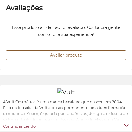
Avaliações
Esse produto ainda não foi avaliado. Conta pra gente
como foi a sua experiência!
Avaliar produto
A Vult Cosmética é uma marca brasileira que nasceu em 2004.
Está na filosofia da Vult a busca permanente pela transformação
e mudança. Assim, é guiada por tendências, design e o desejo de
se tornar fonte de beleza e realização. A grande Missão da Vult
Cosmética é oferecer ao universo feminino a possibilidade de ter
Continuar Lendo
produtos de beleza sofisticados, inovadores e acessíveis.