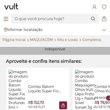
Informar localização
Página Inicial
MAQUIAGEM
Kits e
Looks
Completos
Indisponível
Aproveite e confira itens similares:
Combo Batom
Combo 
Líquido Super Fix:
Olhos Vul
Vermelho Profundo
Preto 1,1
R$ 99,70
-
5ml + Castanho
Soleil Su
R$ 152,70
R$ 78,90
Natural 5ml + Rosa
Delinead
10x R$ 15,27
5x R$ 15,7
ADICIONAR À SACOLA
Queimado 5ml
Preto 2,