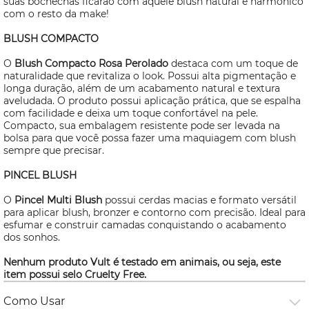
suas bochechas ficarão com aquele
blush
natural e harmônico
com o resto da
make!
BLUSH
COMPACTO
O
Blush
Compacto Rosa Perolado
destaca com um toque de
naturalidade que revitaliza o
look
. Possui alta pigmentação e
longa duração, além de um acabamento natural e textura
aveludada. O produto possui aplicação prática, que se espalha
com facilidade e deixa um toque confortável na pele.
Compacto, sua embalagem resistente pode ser levada na
bolsa para que você possa fazer uma maquiagem com
blush
sempre que precisar.
PINCEL
BLUSH
O
Pincel Multi
Blush
possui cerdas macias e formato versátil
para aplicar
blush,
bronzer
e contorno com precisão. Ideal para
esfumar e construir camadas conquistando o acabamento
dos sonhos.
Nenhum produto Vult é testado em animais, ou seja, este
item possui selo
Cruelty Free.
Como Usar