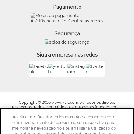
Quem Disse, Berenice?
Pagamento
Preferências de Cookies
Eudora
Termos de Uso
Beleza na Web
Até 10x no cartão. Confira as regras
Trocas e Devoluções
Vult
Segurança
O.U.i
Truss
Dr Jones
Siga a empresa nas redes
Boticário Internacional
Copyright © 2026 www.vult.com.br. Todos os direitos
reservados. Todo o conteúdo do site, todas as fotos, imagens,
logotipos, marcas, dizeres, som, software, conjunto imagem,
layout, trade dress, aqui veiculados são de propriedade exclusiva
Ao clicar em "Aceitar todos os cookies", concorda com
da Boticário Produto de Beleza Ltda. É vedada qualquer
o armazenamento de cookies no seu dispositivo para
reprodução, total ou parcial, de qualquer elemento de
melhorar a navegação no site, analisar a utilização do
identidade, sem expressa autorização. A violação de qualquer
site e ajudar nas nossas iniciativas de marketing. Para
direito mencionado implicará na responsabilização cível e