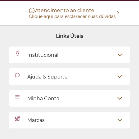
Atendimento ao cliente
Clique aqui para esclarecer suas dúvidas.
Links Úteis
Institucional
Outlet
Ajuda & Suporte
Como Comprar
Cadastro
Relacionamento com o Cliente
Minha Conta
Seja uma revendedora
Entregas
Dados Pessoais
Pagamentos
Marcas
Meus endereços
Política de Privacidade
Alterar Senha
Proteja-se Contra Fraudes
O Boticário
Meus Pedidos
Consumidor.gov