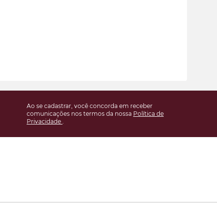
Ao se cadastrar, você concorda em receber
comunicações nos termos da nossa
Política de
Privacidade
.