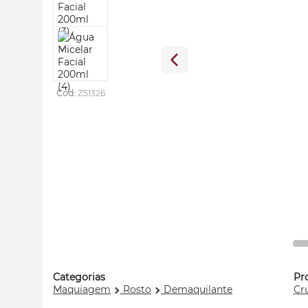
Cod:
Z51326
Categorias
Pr
Maquiagem
Rosto
Demaquilante
Cru