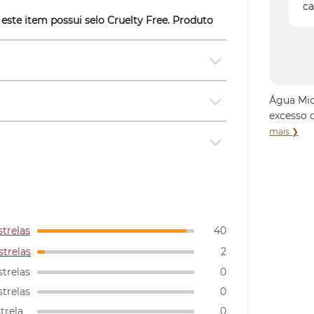
ca
 este item possui selo
Cruelty Free
. Produto
Água Mic
excesso 
mais ❯
strelas
40
strelas
2
strelas
0
strelas
0
strela
0