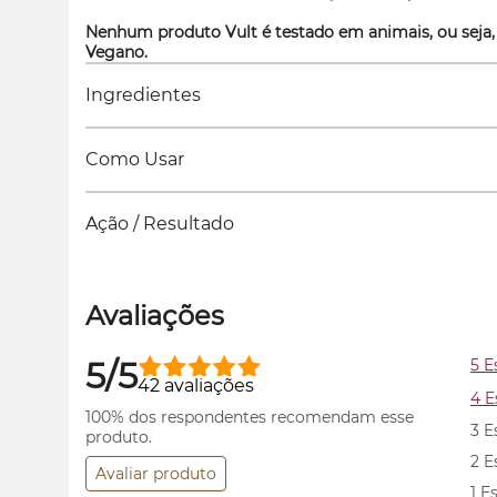
Nenhum produto Vult é testado em animais, ou seja,
Vegano.
Ingredientes
Como Usar
Ação / Resultado
Avaliações
5/5
5 E
42 avaliações
4 E
100% dos respondentes recomendam esse
3 E
produto.
2 E
Avaliar produto
1 E