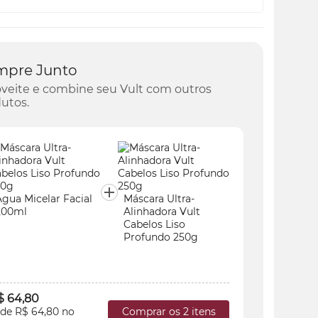
mpre Junto
veite e combine seu Vult com outros
utos.
Água Mic
gua Micelar Facial
Máscara Ultra-
200ml
200ml
Alinhadora Vult
Cabelos Liso
Profundo 250g
R$ 69,8
$ 64,80
2x de R$ 
Comprar os 2 itens
 de R$ 64,80 no
cartão