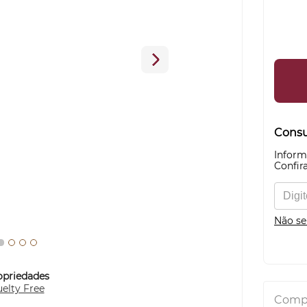
Consul
Inform
Confira
Não se
opriedades
elty Free
Compa