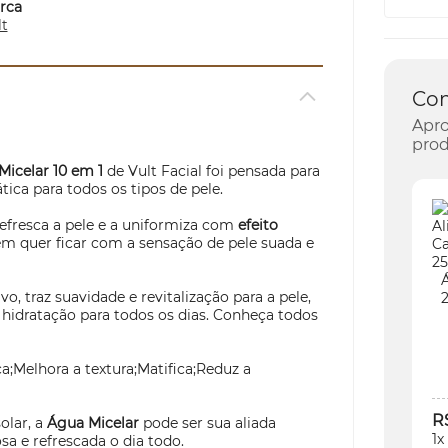
rca
lt
Co
Apro
prod
Micelar 10 em 1
de Vult Facial foi pensada para
tica para todos os tipos de pele.
efresca a pele e a uniformiza com
efeito
ém quer ficar com a sensação de pele suada e
Á
o, traz suavidade e revitalização para a pele,
hidratação para todos os dias. Conheça todos
a;Melhora a textura;Matifica;Reduz a
R
olar, a
Água Micelar
pode ser sua aliada
1x
a e refrescada o dia todo.