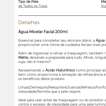
Tipo de Pele
Ma
de Todos os Tipos
Vu
Detalhes
Água Micelar Facial 200ml
Essencial para completar seu
skincare
diário, a
Água 
proporcionar uma rotina de cuidados faciais mais prá
Além de higienizar e retirar a maquiagem, também r
Matte,
deixando-a preparada para tudo.
Afinal, ningu
suja, não é mesmo?
Apresentando o
Ácido Hialurônico
como principal ativ
bem como proporciona a sensação de refrescância e 
os benefícios deste produto:
Limpa;Demaquila;Reequilibra;Suaviza;Refresca;Purific
oleosidade;Permite que a pele respire.
Ideal para usar antes da maquiagem ou do protetor s
contra o excesso de oleosidade para uma pele luminos