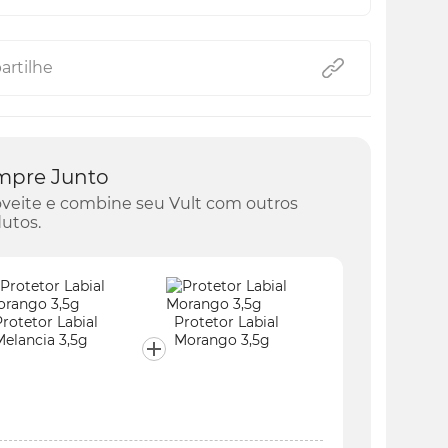
rtilhe
mpre Junto
veite e combine seu Vult com outros
utos.
rotetor Labial
Protetor Labial
Melancia 3,5g
Morango 3,5g
Protetor
Melancia