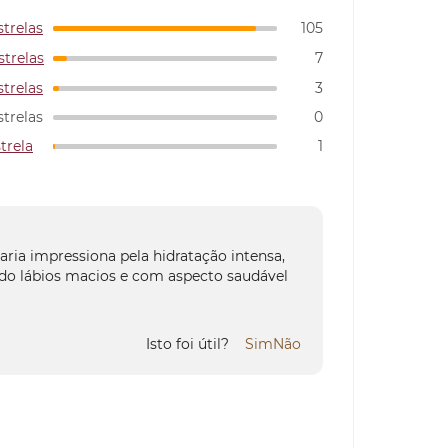
strelas
105
strelas
7
strelas
3
strelas
0
strela
1
ria impressiona pela hidratação intensa,
ndo lábios macios e com aspecto saudável
Isto foi útil?
Sim
Não