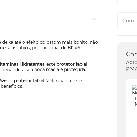
Compa
deixa até o efeito do batom mais bonito, não
ege seus lábios, proporcionando
8h de
Co
Apro
taminas Hidratantes
, este
protetor labial
prod
o, deixando a sua
boca macia e protegida.
ável
, o
protetor labial
Melancia oferece
benefícios:
P