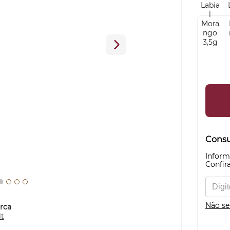
Consul
Inform
Confira
Não se
rca
lt