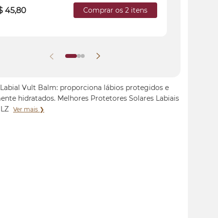
$ 45,80
Comprar os 2 itens
R$ 50,8
Labial Vult Balm: proporciona lábios protegidos e
ente hidratados. Melhores Protetores Solares Labiais
BLZ
Ver mais ❯