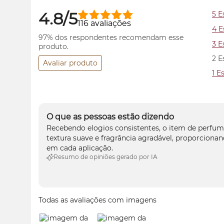
4.8/5
5 E
116 avaliações
4 E
97% dos respondentes recomendam esse
3 E
produto.
2 E
Avaliar produto
1 E
O que as pessoas estão dizendo
Recebendo elogios consistentes, o item de perfuma
textura suave e fragrância agradável, proporciona
em cada aplicação.
Resumo de opiniões gerado por IA
Todas as avaliações com imagens