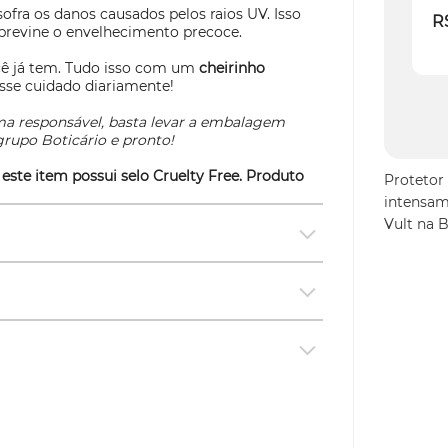
ofra os danos causados pelos raios UV. Isso
R
 previne o envelhecimento precoce.
ocê já tem. Tudo isso com um
cheirinho
 esse cuidado diariamente!
rma responsável, basta levar a embalagem
grupo Boticário e pronto!
 este item possui selo
Cruelty Free
. Produto
Protetor 
intensam
Vult na 