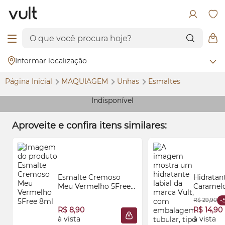
Informar localização
Página Inicial
MAQUIAGEM
Unhas
Esmaltes
Indisponível
Aproveite e confira itens similares:
Esmalte Cremoso
Hidratant
Meu Vermelho 5Free
Caramelo
8ml
tella® 8
R$ 29,90
-
R$ 8,90
R$ 14,90
à vista
à vista
ADICIONAR À SACOLA