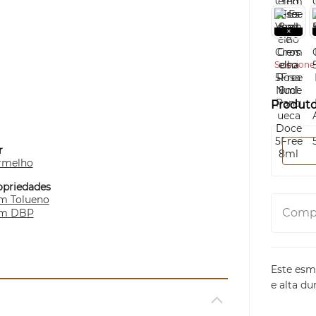
Selecione 
Produt
r
rmelho
opriedades
m Tolueno
Compa
m DBP
Este esm
e alta du