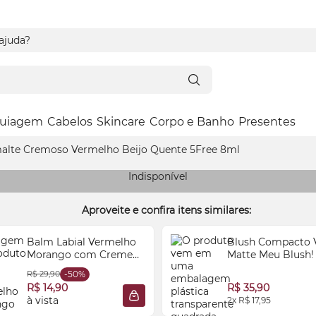
 ajuda?
uiagem
Cabelos
Skincare
Corpo e Banho
Presentes
alte Cremoso Vermelho Beijo Quente 5Free 8ml
Indisponível
Aproveite e confira itens similares:
Balm Labial Vermelho
Blush
Compacto 
Morango com Creme
Matte Meu
Blush
!
Vult&Fruit-tella® 3,5g
R$ 29,90
-50%
R$ 14,90
R$ 35,90
à vista
2x R$ 17,95
 SACOLA
ADICIONAR À SACOLA