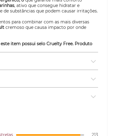
ergênico, o
que garante mais conforto
arinhas
, ativo que consegue hidratar e
 de substâncias que podem causar irritações.
ntos para combinar com as mais diversas
ult
cremoso que causa impacto por onde
 este item possui selo
Cruelty Free
. Produto
strelas
213