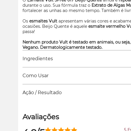
O
Esmalte Vult 5Free 017 Beijo Quente
ainda é
hipoal
durante o uso. Sua fórmula traz o
Extrato de Algas M
fortalecer as unhas ao mesmo tempo. Também é livre
Os
esmaltes Vult
apresentam várias cores e acabame
ocasiões. Beijo Quente é aquele
esmalte vermelho V
passa!
Nenhum produto Vult é testado em animais, ou seja,
Vegano. Dermatologicamente testado.
Ingredientes
Como Usar
Ação / Resultado
Avaliações
5 E