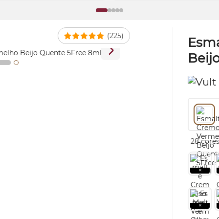
(225)
Esma
Beij
28 cores