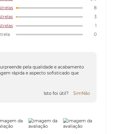
strelas
8
strelas
3
strelas
1
strela
0
surpreende pela qualidade e acabamento
agem rápida e aspecto sofisticado que
Isto foi útil?
Sim
Não