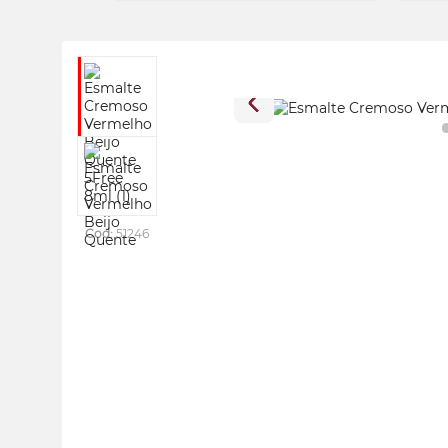
Cod:
51246