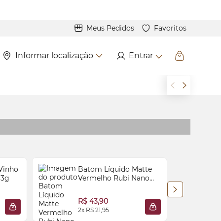
Meus Pedidos
Favoritos
Informar localização
Entrar
Vinho
Batom Líquido Matte
 3g
Vermelho Rubi Nano
HD 5ml
R$ 43,90
2x R$ 21,95
2
ADICIONAR À SACOLA
ADICIONAR À SACO