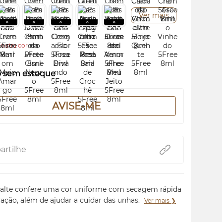
Ver mais
outra cor.
o sem estoque
AVISE-ME
rtilhe
alte confere uma cor uniforme com secagem rápida
ração, além de ajudar a cuidar das unhas.
Ver mais ❯