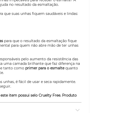
unhas impecáveis para receber o esmalte? A
ajuda no resultado da esmaltação.
a que suas unhas fiquem saudáveis e lindas:
as
para que o resultado da esmaltação fique
ental para quem não abre mão de ter unhas
responsáveis pelo aumento da resistência das
a uma camada brilhante que faz diferença na
ase tanto como
primer
para o esmalte
quanto
e.
 unhas, é fácil de usar e seca rapidamente.
seguir.
 este item possui selo
Cruelty Free
. Produto