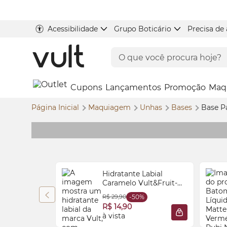
Acessibilidade
Grupo Boticário
Precisa de
Cupons
Lançamentos
Promoção
Maq
Página Inicial
Maquiagem
Unhas
Bases
Base P
Hidratante Labial
Caramelo Vult&Fruit-
tella® 8ml
R$ 29,90
-50%
R$ 14,90
à vista
ADICIONAR À