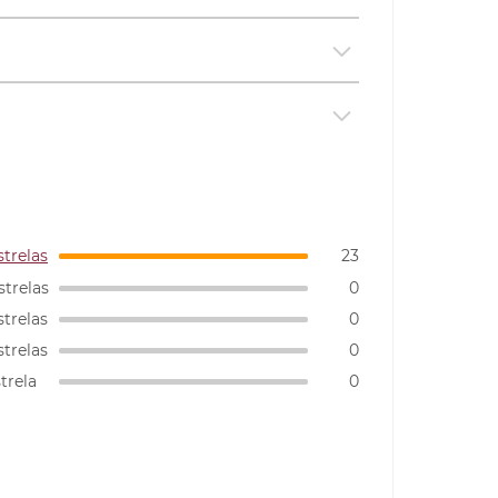
strelas
23
strelas
0
strelas
0
strelas
0
strela
0