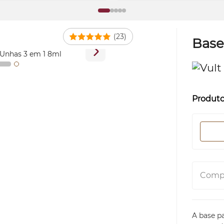
(23)
Base
Produt
Compa
A base p