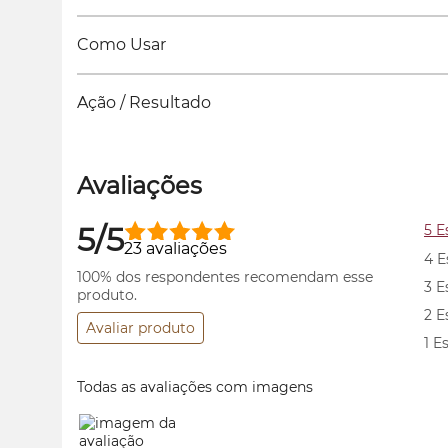
Como Usar
Ação / Resultado
Avaliações
5/5
5 E
23 avaliações
4 E
100% dos respondentes recomendam esse
3 E
produto.
2 E
Avaliar produto
1 E
Todas as avaliações com imagens