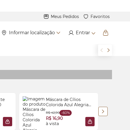
Meus Pedidos
Favoritos
Informar localização
Entrar
te
Máscara de Cílios
0
Colorida Azul Alegria
Vult Colors 8g
R$ 42,90
-60%
R$ 16,90
à vista
2
ADICIONAR À SACOLA
ADICIONAR À SACO