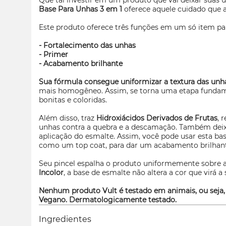
Que tal investir em um produto que vai deixar suas 
Base Para Unhas 3 em 1
oferece aquele cuidado que 
Este produto oferece três funções em um só item par
- Fortalecimento das unhas
-
Primer
- Acabamento brilhante
Sua fórmula consegue uniformizar a textura das unh
mais homogêneo. Assim, se torna uma etapa fundam
bonitas e coloridas.
Além disso, traz
Hidroxiácidos Derivados de Frutas
, 
unhas contra a quebra e a descamação. Também deix
aplicação do esmalte. Assim, você pode usar esta b
como um top coat, para dar um acabamento brilhant
Seu pincel espalha o produto uniformemente sobre as
Incolor
, a base de esmalte não altera a cor que virá a 
Nenhum produto Vult é testado em animais, ou seja,
Vegano. Dermatologicamente testado.
Ingredientes