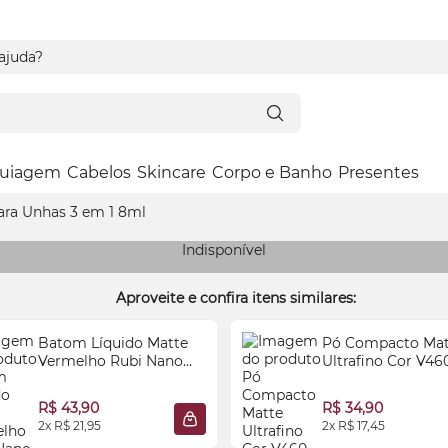
 ajuda?
uiagem
Cabelos
Skincare
Corpo e Banho
Presentes
ara Unhas 3 em 1 8ml
Indisponível
Aproveite e confira itens similares:
Batom Líquido Matte
Pó Compacto Mat
Vermelho Rubi Nano
Ultrafino Cor V46
HD 5ml
R$ 43,90
R$ 34,90
2x R$ 21,95
2x R$ 17,45
 SACOLA
ADICIONAR À SACOLA