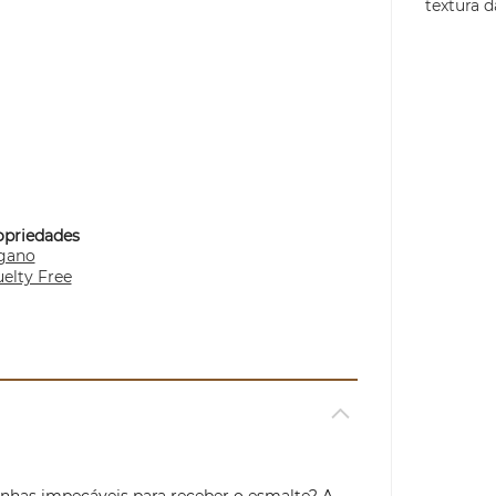
textura d
opriedades
gano
elty Free