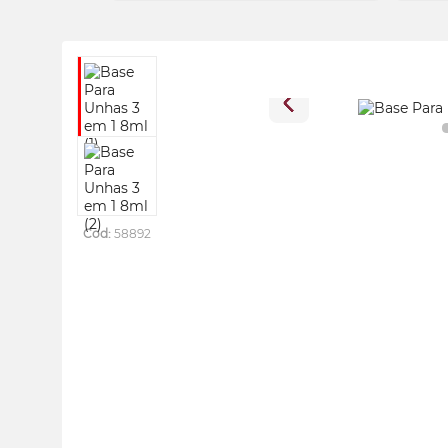
Cod:
58892