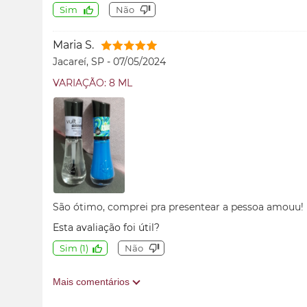
Sim
Não
Maria S.
Jacareí, SP
-
07/05/2024
VARIAÇÃO: 8 ML
São ótimo, comprei pra presentear a pessoa amouu!
Esta avaliação foi útil?
Sim
(
1
)
Não
Mais comentários