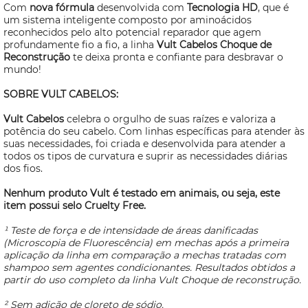
Com
nova fórmula
desenvolvida com
Tecnologia HD
, que é
um sistema inteligente composto por aminoácidos
reconhecidos pelo alto potencial reparador que agem
profundamente fio a fio, a linha
Vult Cabelos Choque de
Reconstrução
te deixa pronta e confiante para desbravar o
mundo!
SOBRE VULT CABELOS:
Vult Cabelos
celebra o orgulho de suas raízes e valoriza a
potência do seu cabelo. Com linhas específicas para atender às
suas necessidades, foi criada e
desenvolvida para atender a
todos os tipos de curvatura e suprir as necessidades diárias
dos fios.
Nenhum produto Vult é testado em animais, ou seja, este
item possui selo
Cruelty Free.
¹ Teste de força e de intensidade de áreas danificadas
(Microscopia de Fluorescência) em mechas após a primeira
aplicação da linha em comparação a mechas tratadas com
shampoo sem agentes condicionantes. Resultados obtidos a
partir do uso completo da linha Vult Choque de reconstrução.
² Sem adição de cloreto de sódio.