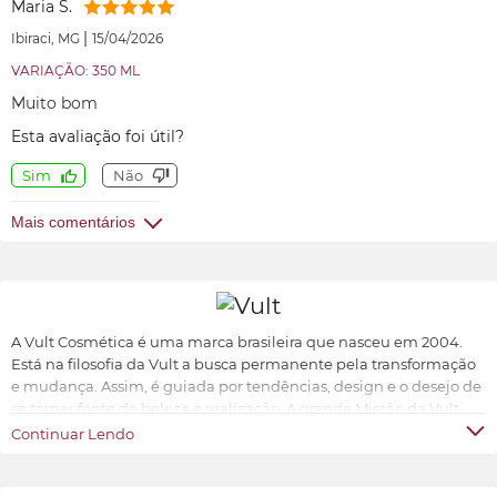
Maria S.
|
Ibiraci, MG
15/04/2026
VARIAÇÃO: 350 ML
Muito bom
Esta avaliação foi útil?
Sim
Não
Mais comentários
A Vult Cosmética é uma marca brasileira que nasceu em 2004.
Está na filosofia da Vult a busca permanente pela transformação
e mudança. Assim, é guiada por tendências, design e o desejo de
se tornar fonte de beleza e realização. A grande Missão da Vult
Cosmética é oferecer ao universo feminino a possibilidade de ter
Continuar Lendo
produtos de beleza sofisticados, inovadores e acessíveis.
Transformar e valorizar a beleza e o bem-estar de cada indivíduo,