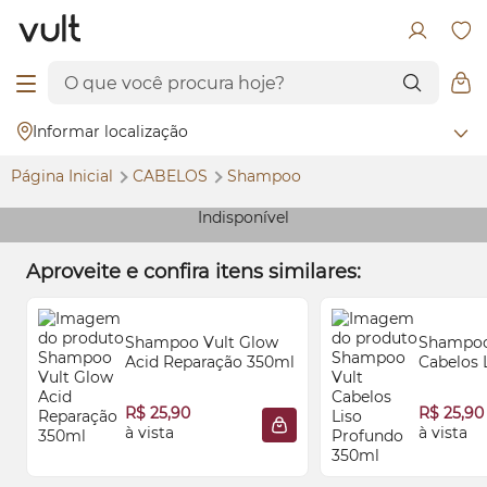
Informar localização
Página Inicial
CABELOS
Shampoo
Indisponível
Aproveite e confira itens similares:
Shampoo Vult
Glow
Shampoo
Acid Reparação 350ml
Cabelos 
350ml
R$ 25,90
R$ 25,90
à vista
à vista
ADICIONAR À SACOLA