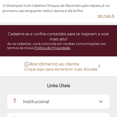
conforme suas características e preferências.
O Shampoo Vult Cabelos Choque de Reconstrução repara já no
primeiro uso enquanto reduz danos e dá brilho.
Ver mais ❯
Cadastre-se e confira conteúdos para te inspiram a voar
mais alto!
Ao se cadastrar, você concorda em receber comunicações nos
termos da nossa
Política de Privacidade
.
Atendimento ao cliente
Clique aqui para esclarecer suas dúvidas.
Links Úteis
Institucional
Outlet