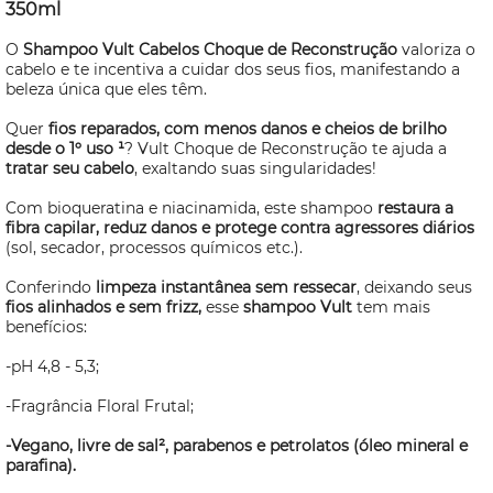
350ml
O
Shampoo Vult Cabelos Choque de Reconstrução
valoriza o
cabelo e te incentiva a cuidar dos seus fios, manifestando a
beleza única que eles têm.
Quer
fios reparados, com menos danos e cheios de brilho
desde o 1º uso ¹
? Vult Choque de Reconstrução te ajuda a
tratar seu cabelo
, exaltando suas singularidades!
Com bioqueratina e niacinamida, este shampoo
restaura a
fibra capilar, reduz danos e protege contra agressores diários
(sol, secador, processos químicos etc.).
Conferindo
limpeza instantânea sem ressecar
, deixando seus
fios alinhados e sem frizz,
esse
shampoo Vult
tem mais
benefícios:
-pH 4,8 - 5,3;
-Fragrância Floral Frutal;
-Vegano, livre de sal², parabenos e petrolatos (óleo mineral e
parafina).