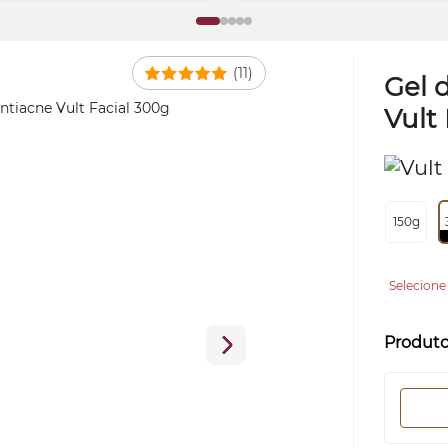
(11)
Gel 
Vult
150g
Selecione
Produt