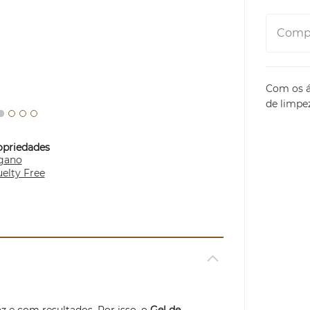
Compa
Com os ác
de limpe
opriedades
gano
elty Free