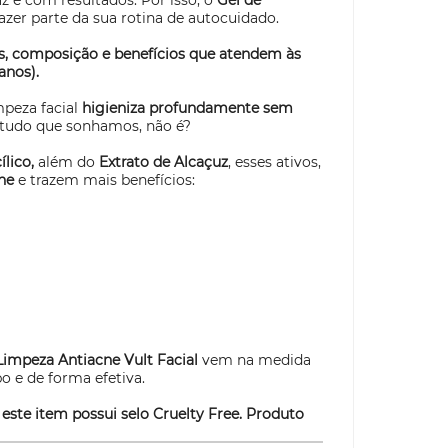
az e com resultados. Por isso, o
Gel de
azer parte da sua rotina de autocuidado.
s, composição e benefícios que atendem às
anos).
mpeza facial
higieniza profundamente sem
tudo que sonhamos, não é?
ílico,
além do
Extrato de Alcaçuz
,
esses ativos,
cne
e trazem mais benefícios:
Limpeza Antiacne Vult Facial
vem na medida
o e de forma efetiva.
 este item possui selo
Cruelty Free
. Produto