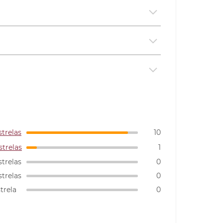
strelas
10
strelas
1
strelas
0
strelas
0
strela
0