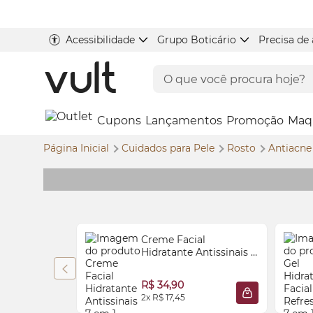
Acessibilidade
Grupo Boticário
Precisa de
Cupons
Lançamentos
Promoção
Maq
Página Inicial
Cuidados para Pele
Rosto
Antiacn
Creme Facial
Hidratante Antissinais 7
em 1 100g
R$ 34,90
2x R$ 17,45
ADICIONAR À