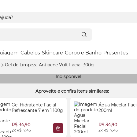
 ajuda?
uiagem
Cabelos
Skincare
Corpo e Banho
Presentes
e
Gel de Limpeza Antiacne Vult Facial 300g
Indisponível
Aproveite e confira itens similares:
Gel Hidratante Facial
Água Micelar Faci
Refrescante 7 em 1 100g
200ml
R$ 34,90
R$ 34,90
2x R$ 17,45
2x R$ 17,45
 SACOLA
ADICIONAR À SACOLA