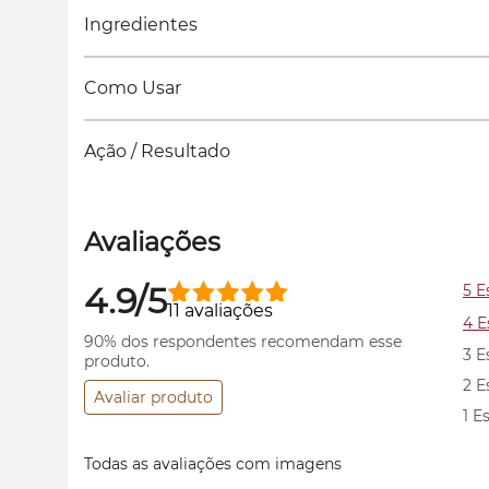
Ingredientes
Como Usar
Ação / Resultado
Avaliações
4.9/5
5 E
11 avaliações
4 E
90% dos respondentes recomendam esse
3 E
produto.
2 E
Avaliar produto
1 E
Todas as avaliações com imagens