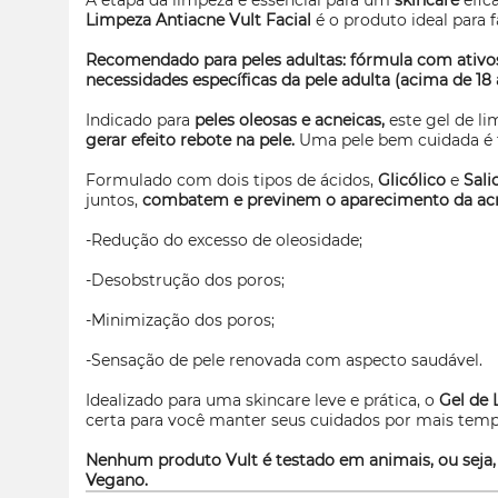
A etapa da limpeza é essencial para um
skincare
efic
Limpeza Antiacne Vult Facial
é o produto ideal para f
Recomendado para peles adultas: fórmula com ativo
necessidades específicas da pele adulta (acima de 18 
Indicado para
peles oleosas e acneicas,
este gel de li
gerar efeito rebote na pele.
Uma pele bem cuidada é 
Formulado com dois tipos de ácidos,
Glicólico
e
Salic
juntos,
combatem e previnem o aparecimento da a
-Redução do excesso de oleosidade;
-Desobstrução dos poros;
-Minimização dos poros;
-Sensação de pele renovada com aspecto saudável.
Idealizado para uma
skincare
leve e prática, o
Gel de 
certa para você manter seus cuidados por mais temp
Nenhum produto Vult é testado em animais, ou seja,
Vegano.