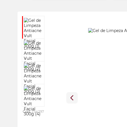
Cod:
Z54297