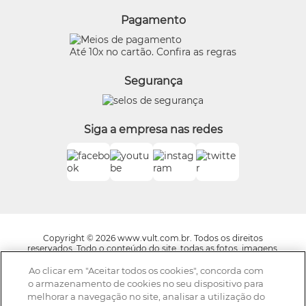
Meus Pedidos
Consumidor.gov
Quem Disse, Berenice?
Pagamento
Preferências de Cookies
Eudora
Termos de Uso
Beleza na Web
Até 10x no cartão. Confira as regras
Trocas e Devoluções
Vult
Segurança
O.U.i
Truss
Dr Jones
Siga a empresa nas redes
Boticário Internacional
Copyright © 2026 www.vult.com.br. Todos os direitos
reservados. Todo o conteúdo do site, todas as fotos, imagens,
logotipos, marcas, dizeres, som, software, conjunto imagem,
layout, trade dress, aqui veiculados são de propriedade exclusiva
Ao clicar em "Aceitar todos os cookies", concorda com
da Boticário Produto de Beleza Ltda. É vedada qualquer
o armazenamento de cookies no seu dispositivo para
reprodução, total ou parcial, de qualquer elemento de
melhorar a navegação no site, analisar a utilização do
identidade, sem expressa autorização. A violação de qualquer