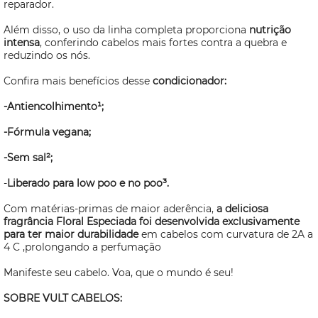
reparador.
Além disso, o uso da linha completa proporciona
nutrição
intensa
, conferindo cabelos mais fortes contra a quebra e
reduzindo os nós.
Confira mais benefícios desse
condicionador:
-Antiencolhimento¹;
-Fórmula vegana;
-Sem sal²;
-
Liberado para low poo e no poo³.
Com matérias-primas de maior aderência,
a deliciosa
fragrância Floral Especiada foi desenvolvida exclusivamente
para ter maior durabilidade
em cabelos com curvatura de 2A a
4 C ,prolongando a perfumação
Manifeste seu cabelo. Voa, que o mundo é seu!
SOBRE VULT CABELOS: