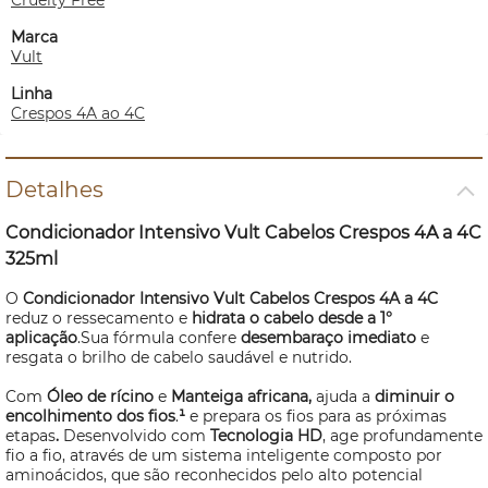
Cruelty Free
Marca
Vult
Linha
Crespos 4A ao 4C
Detalhes
Condicionador Intensivo Vult Cabelos Crespos 4A a 4C
325ml
O
Condicionador Intensivo Vult Cabelos Crespos 4A a 4C
reduz o ressecamento e
hidrata o cabelo desde a 1°
aplicação
.Sua fórmula confere
desembaraço imediato
e
resgata o brilho de cabelo saudável e nutrido.
Com
Óleo de rícino
e
Manteiga africana,
ajuda a
diminuir o
encolhimento dos fios
.
¹
e prepara os fios para as próximas
etapas
.
Desenvolvido com
Tecnologia HD
, age profundamente
fio a fio, através de um sistema inteligente composto por
aminoácidos, que são reconhecidos pelo alto potencial