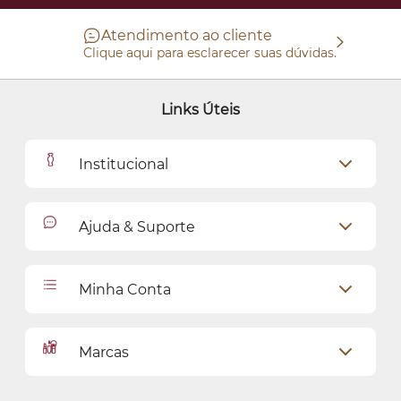
Atendimento ao cliente
Clique aqui para esclarecer suas dúvidas.
Links Úteis
Institucional
Outlet
Ajuda & Suporte
Como Comprar
Cadastro
Relacionamento com o Cliente
Minha Conta
Seja uma revendedora
Entregas
Dados Pessoais
Pagamentos
Marcas
Meus endereços
Política de Privacidade
Alterar Senha
Proteja-se Contra Fraudes
O Boticário