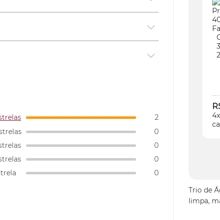
R
4x
strelas
2
ca
strelas
0
strelas
0
strelas
0
strela
0
Trio de 
limpa, ma