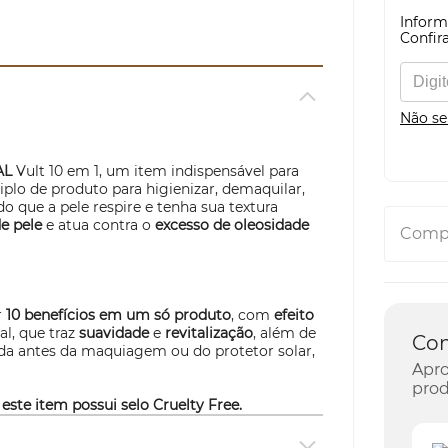
Inform
Confira
Não se
AL
Vult 10 em 1, um item indispensável para
iplo de produto para higienizar, demaquilar,
ndo que a pele respire e tenha sua textura
de pele
e atua contra o
excesso de oleosidade
Compa
r
10 benefícios em um só produto
, com
efeito
l, que traz
suavidade
e
revitalização
, além de
Co
sada antes da maquiagem ou do protetor solar,
Apro
prod
 este item possui selo
Cruelty Free.