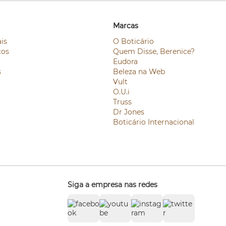
Marcas
is
O Boticário
ços
Quem Disse, Berenice?
Eudora
s
Beleza na Web
Vult
O.U.i
Truss
Dr Jones
Boticário Internacional
Siga a empresa nas redes