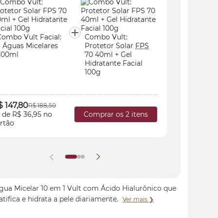
Combo Vult Facial:
Combo Vult:
Combo Vu
3 Águas Micelares
Protetor Solar
FPS
3 Águas 
200ml
70 40ml + Gel
200ml
Hidratante Facial
100g
$ 147,80
R$ 121,7
R$ 188,50
Comprar os 2 itens
 de R$ 36,95 no
3x de R$ 
rtão
cartão
Água Micelar 10 em 1 Vult com Ácido Hialurônico que
tifica e hidrata a pele diariamente.
Ver mais ❯