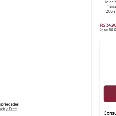
R$ 34,9
2x de
R$ 1
opriedades
elty Free
Consul