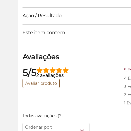
Ação / Resultado
Este item contém
Avaliações
5/5
5 E
2 avaliações
4 E
Avaliar produto
3 E
2 E
1 E
Todas avaliações
(2)
Ordenar por: