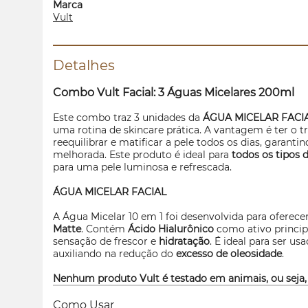
Marca
Vult
Detalhes
Combo Vult Facial: 3 Águas Micelares 200ml
Este combo traz 3 unidades da
ÁGUA MICELAR FACI
uma rotina de
skincare
prática. A vantagem é ter o tr
reequilibrar e matificar a pele todos os dias, garanti
melhorada. Este produto é ideal para
todos os tipos 
para uma pele luminosa e refrescada.
ÁGUA MICELAR FACIAL
A Água Micelar 10 em 1 foi desenvolvida para oferece
Matte
. Contém
Ácido Hialurônico
como ativo principa
sensação de frescor e
hidratação
. É ideal para ser u
auxiliando na redução do
excesso de oleosidade
.
Nenhum produto Vult é testado em animais, ou seja,
Como Usar