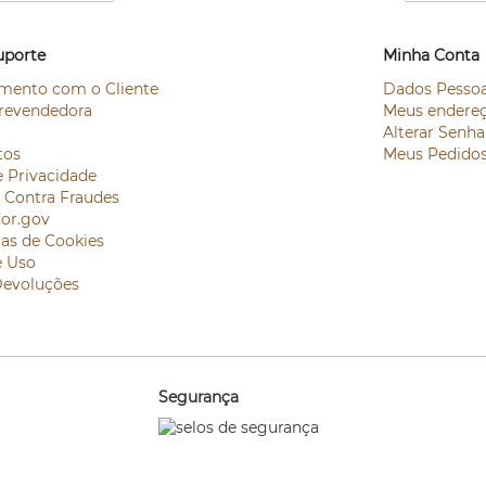
uporte
Minha Conta
mento com o Cliente
Dados Pessoa
revendedora
Meus endere
Alterar Senha
tos
Meus Pedido
e Privacidade
e Contra Fraudes
or.gov
ias de Cookies
e Uso
Devoluções
Segurança