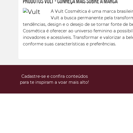
Produtos Vult - conheça mais sobre a marca
A Vult Cosmética é uma marca brasileir
Vult a busca permanente pela transfor
tendências, design e o desejo de se tornar fonte de b
Cosmética é oferecer ao universo feminino a possibil
inovadores e acessíveis. Transformar e valorizar a be
conforme suas características e preferências.
Cadastre-se e confira conteúdos
para te inspiram a voar mais alto!