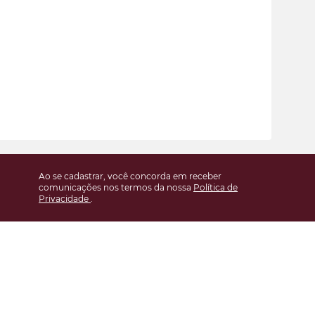
Ao se cadastrar, você concorda em receber
comunicações nos termos da nossa
Política de
Privacidade
.