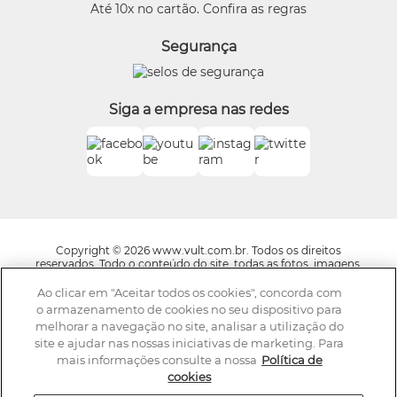
Beleza na Web
Até 10x no cartão. Confira as regras
Trocas e Devoluções
Vult
Segurança
O.U.i
Truss
Dr Jones
Siga a empresa nas redes
Boticário Internacional
Copyright © 2026 www.vult.com.br. Todos os direitos
reservados. Todo o conteúdo do site, todas as fotos, imagens,
logotipos, marcas, dizeres, som, software, conjunto imagem,
layout, trade dress, aqui veiculados são de propriedade exclusiva
Ao clicar em "Aceitar todos os cookies", concorda com
da Boticário Produto de Beleza Ltda. É vedada qualquer
o armazenamento de cookies no seu dispositivo para
reprodução, total ou parcial, de qualquer elemento de
melhorar a navegação no site, analisar a utilização do
identidade, sem expressa autorização. A violação de qualquer
site e ajudar nas nossas iniciativas de marketing. Para
direito mencionado implicará na responsabilização cível e
criminal nos termos da Lei. Os preços dos produtos estão
mais informações consulte a nossa
Política de
sujeitos a alteração sem aviso prévio.
cookies
A Vult se reserva o direito de corrigir qualquer possível erro de