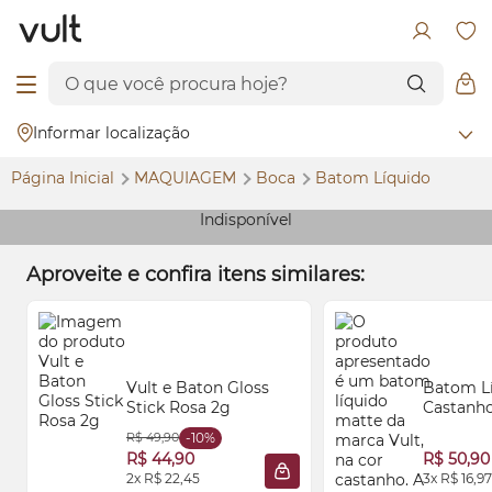
Informar localização
Página Inicial
MAQUIAGEM
Boca
Batom Líquido
Indisponível
Aproveite e confira itens similares:
Vult e Baton
Gloss
Batom L
Stick Rosa 2g
Castanho
Super Fi
R$ 49,90
-10%
R$ 44,90
R$ 50,90
2x R$ 22,45
3x R$ 16,97
ADICIONAR À SACOLA