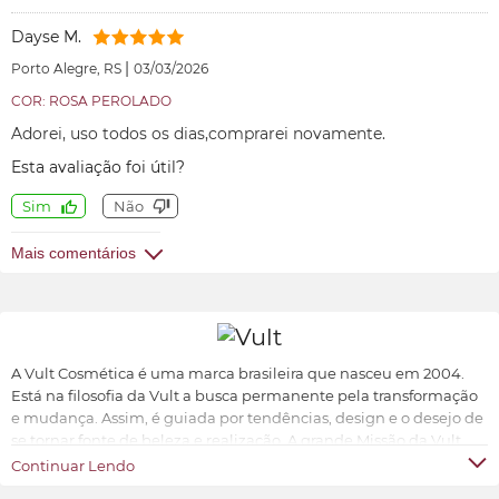
Dayse M.
|
Porto Alegre, RS
03/03/2026
COR: ROSA PEROLADO
Adorei, uso todos os dias,comprarei novamente.
Esta avaliação foi útil?
Sim
Não
Mais comentários
A Vult Cosmética é uma marca brasileira que nasceu em 2004.
Está na filosofia da Vult a busca permanente pela transformação
e mudança. Assim, é guiada por tendências, design e o desejo de
se tornar fonte de beleza e realização. A grande Missão da Vult
Cosmética é oferecer ao universo feminino a possibilidade de ter
Continuar Lendo
produtos de beleza sofisticados, inovadores e acessíveis.