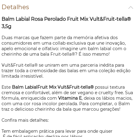
Detalhes
Balm Labial Rosa Perolado Fruit Mix Vult&Fruit-tella®
3,5g
Duas marcas que fazem parte da memória afetiva dos
consumidores em uma collab exclusiva que une inovação,
apelo emocional e olfativo: imagine um balm labial com o
cheirinho de uma bala Fruit-tella®? É isso mesmo!
Vult&Fruit-tella® se uniram em uma parceria inédita para
trazer toda a cremosidade das balas em uma coleção edição
limitada irresistível.
Este
Balm LabialFruit Mix Vult&Fruit-tella®
possui textura
cremosa e confortável, além de ser vegano e
cruelty free
. Sua
fórmula, enriquecida com
Vitamina E
, deixa os lábios macios,
com uma cor rosa incolor perolada. Para completar, o Balm
traz o delicioso cheirinho da bala que marcou gerações!
Confira mais detalhes:
Tem embalagem prática para levar para onde quiser
É de fácil aplicação: desliza nos lábios