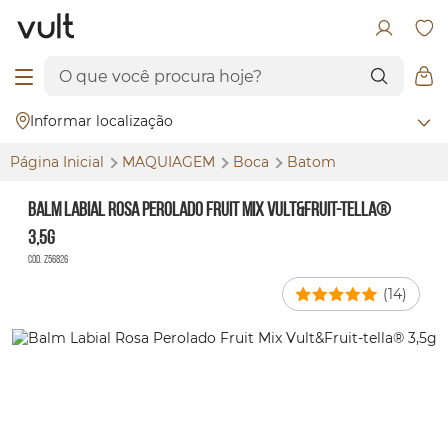
Informar localização
Página Inicial
MAQUIAGEM
Boca
Batom
Balm Labial Rosa Perolado Fruit Mix Vult&Fruit-tella®
3,5g
Cód. Z56826
(14)