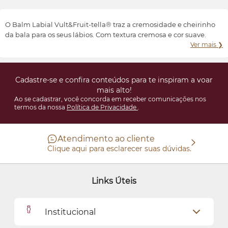
Transformar e valorizar a beleza e o bem-estar de cada indivíduo,
conforme suas características e preferências.
O Balm Labial Vult&Fruit-tella® traz a cremosidade e cheirinho
da bala para os seus lábios. Com textura cremosa e cor suave.
Ver mais ❯
Cadastre-se e confira conteúdos para te inspiram a voar
mais alto!
Ao se cadastrar, você concorda em receber comunicações nos
termos da nossa
Política de Privacidade
.
Atendimento ao cliente
Clique aqui para esclarecer suas dúvidas.
Links Úteis
Institucional