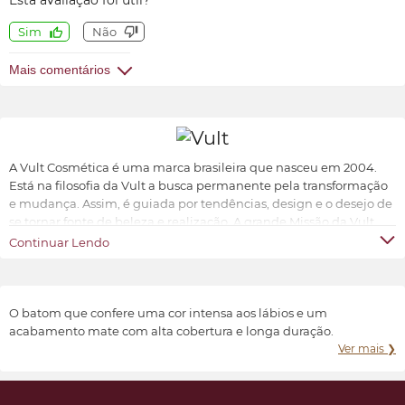
Esta avaliação foi útil?
Sim
Não
Mais comentários
A Vult Cosmética é uma marca brasileira que nasceu em 2004.
Está na filosofia da Vult a busca permanente pela transformação
e mudança. Assim, é guiada por tendências, design e o desejo de
se tornar fonte de beleza e realização. A grande Missão da Vult
Cosmética é oferecer ao universo feminino a possibilidade de ter
Continuar Lendo
produtos de beleza sofisticados, inovadores e acessíveis.
Transformar e valorizar a beleza e o bem-estar de cada indivíduo,
conforme suas características e preferências.
O batom que confere uma cor intensa aos lábios e um
acabamento mate com alta cobertura e longa duração.
Ver mais ❯