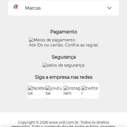
Dados Pessoais
Pagamentos
Marcas
Meus endereços
Política de Privacidade
Alterar Senha
Proteja-se Contra Fraudes
O Boticário
Meus Pedidos
Consumidor.gov
Quem Disse, Berenice?
Pagamento
Preferências de Cookies
Eudora
Termos de Uso
Beleza na Web
Até 10x no cartão. Confira as regras
Trocas e Devoluções
Vult
Segurança
O.U.i
Truss
Dr Jones
Siga a empresa nas redes
Boticário Internacional
Copyright © 2026 www.vult.com.br. Todos os direitos
reservados. Todo o conteúdo do site, todas as fotos, imagens,