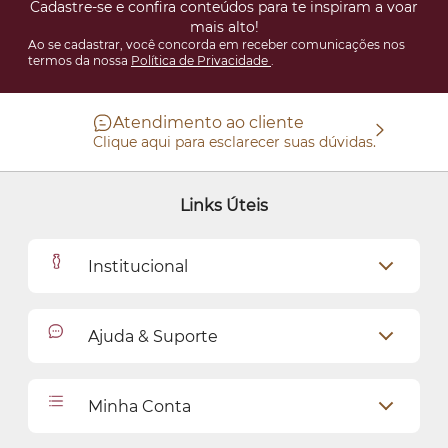
Cadastre-se e confira conteúdos para te inspiram a voar
mais alto!
Ao se cadastrar, você concorda em receber comunicações nos
termos da nossa
Política de Privacidade
.
Atendimento ao cliente
Clique aqui para esclarecer suas dúvidas.
Links Úteis
Institucional
Outlet
Ajuda & Suporte
Como Comprar
Cadastro
Relacionamento com o Cliente
Minha Conta
Seja uma revendedora
Entregas