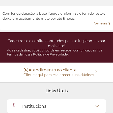
Transformar e valorizar a beleza e o bem-estar de cada indivíduo,
conforme suas características e preferências.
Com longa duração, a base líquida uniformiza o tom do rosto e
deixa um acabamento mate por até 8 horas.
Ver mais ❯
Cadastre-se e confira conteúdos para te inspiram a voar
mais alto!
Ao se cadastrar, você concorda em receber comunicações nos
termos da nossa
Política de Privacidade
.
Atendimento ao cliente
Clique aqui para esclarecer suas dúvidas.
Links Úteis
Institucional