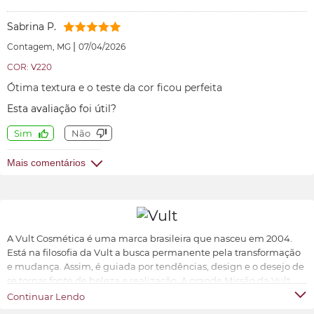
Sabrina P.
|
Contagem, MG
07/04/2026
COR: V220
Ótima textura e o teste da cor ficou perfeita
Esta avaliação foi útil?
Sim
Não
Mais comentários
A Vult Cosmética é uma marca brasileira que nasceu em 2004.
Está na filosofia da Vult a busca permanente pela transformação
e mudança. Assim, é guiada por tendências, design e o desejo de
se tornar fonte de beleza e realização. A grande Missão da Vult
Cosmética é oferecer ao universo feminino a possibilidade de ter
Continuar Lendo
produtos de beleza sofisticados, inovadores e acessíveis.