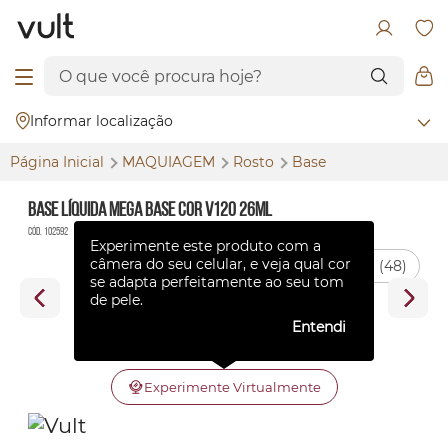
Informar localização
Página Inicial
MAQUIAGEM
Rosto
Base
Base Líquida Mega Base Cor V120 26ml
Cód. 102592
Experimente este produto com a
câmera do seu celular, e veja qual cor
(48)
se adapta perfeitamente ao seu tom
de pele.
Entendi
Experimente Virtualmente