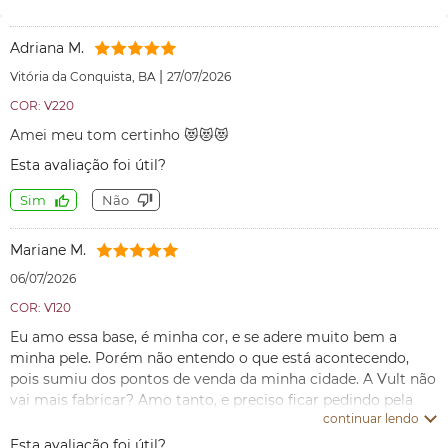
Adriana M.
|
Vitória da Conquista, BA
27/07/2026
COR: V220
Amei meu tom certinho 😻😻😻
Esta avaliação foi útil?
Sim
Não
Mariane M.
06/07/2026
COR: V120
Eu amo essa base, é minha cor, e se adere muito bem a
minha pele. Porém não entendo o que está acontecendo,
pois sumiu dos pontos de venda da minha cidade. A Vult não
vai mais fabricar? Amo tanto, e preciso ficar pedindo pela
continuar lendo
internet, que as vezes demora mais de 1 semana...
Esta avaliação foi útil?