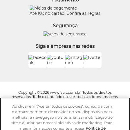
Preferências de Cookies
Eudora
Termos de Uso
Beleza na Web
Até 10x no cartão. Confira as regras
Trocas e Devoluções
Vult
Segurança
O.U.i
Truss
Dr Jones
Siga a empresa nas redes
Boticário Internacional
Copyright © 2026 www.vult.com.br. Todos os direitos
reservados. Todo o conteúdo do site, todas as fotos, imagens,
logotipos, marcas, dizeres, som, software, conjunto imagem,
layout, trade dress, aqui veiculados são de propriedade exclusiva
Ao clicar em "Aceitar todos os cookies", concorda com
da Boticário Produto de Beleza Ltda. É vedada qualquer
o armazenamento de cookies no seu dispositivo para
reprodução, total ou parcial, de qualquer elemento de
melhorar a navegação no site, analisar a utilização do
identidade, sem expressa autorização. A violação de qualquer
site e ajudar nas nossas iniciativas de marketing. Para
direito mencionado implicará na responsabilização cível e
criminal nos termos da Lei. Os preços dos produtos estão
mais informações consulte a nossa
Política de