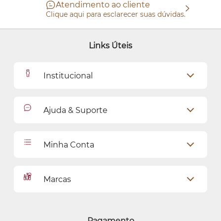
Atendimento ao cliente
Clique aqui para esclarecer suas dúvidas.
Links Úteis
Institucional
Outlet
Ajuda & Suporte
Como Comprar
Cadastro
Relacionamento com o Cliente
Minha Conta
Seja uma revendedora
Entregas
Dados Pessoais
Pagamentos
Marcas
Meus endereços
Política de Privacidade
Alterar Senha
Proteja-se Contra Fraudes
O Boticário
Meus Pedidos
Consumidor.gov
Quem Disse, Berenice?
Pagamento