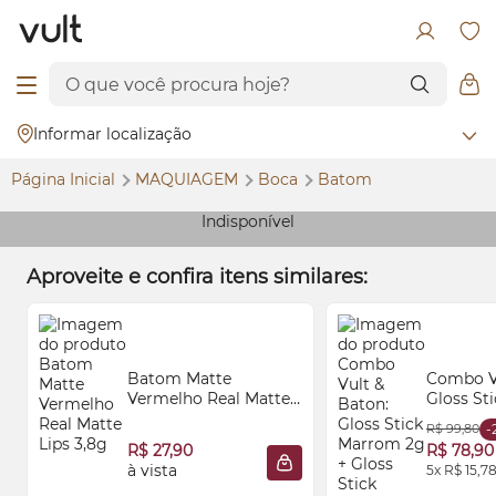
Informar localização
Página Inicial
MAQUIAGEM
Boca
Batom
Indisponível
Aproveite e confira itens similares:
Batom Matte
Combo Vu
Vermelho Real Matte
Gloss
Sti
Lips 3,8g
2g +
Glo
R$ 99,80
-
Translúc
R$ 27,90
R$ 78,90
à vista
5x R$ 15,7
ADICIONAR À SACOLA