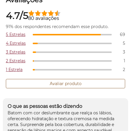
4.7/5
80 avaliações
91% dos respondentes recomendam esse produto.
5 Estrelas
69
4 Estrelas
5
3 Estrelas
3
2 Estrelas
1
1 Estrela
2
Avaliar produto
O que as pessoas estão dizendo
Batom com cor deslumbrante que realça os lábios,
oferecendo hidratação e textura cremosa na medida
certa. Surpreende pela boa cobertura, durabilidade e
sensação de lábios macios e com aspecto saudável.