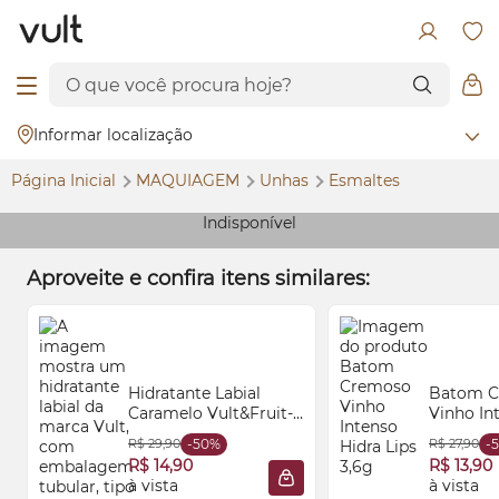
Informar localização
Página Inicial
MAQUIAGEM
Unhas
Esmaltes
Indisponível
Aproveite e confira itens similares:
Hidratante Labial
Batom C
Caramelo Vult&Fruit-
Vinho In
tella® 8ml
Lips 3,6g
R$ 29,90
-50%
R$ 27,90
-
R$ 14,90
R$ 13,90
à vista
à vista
ADICIONAR À SACOLA