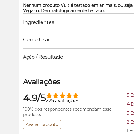
Nenhum produto Vult é testado em animais, ou seja,
Vegano. Dermatologicamente testado.
Ingredientes
Como Usar
Ação / Resultado
Avaliações
4.9/5
5 E
225 avaliações
4 E
100% dos respondentes recomendam esse
3 E
produto.
2 E
Avaliar produto
1 E