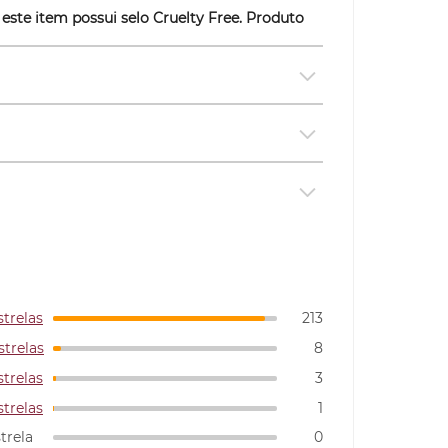
 este item possui selo
Cruelty Free
. Produto
strelas
213
strelas
8
strelas
3
strelas
1
strela
0