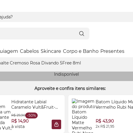
 ajuda?
uiagem
Cabelos
Skincare
Corpo e Banho
Presentes
alte Cremoso Rosa Divando 5Free 8ml
Indisponível
Aproveite e confira itens similares:
Hidratante Labial
Batom Líquido M
Caramelo Vult&Fruit-
Vermelho Rubi N
tella® 8ml
HD 5ml
R$ 29,90
-50%
R$ 14,90
R$ 43,90
à vista
2x R$ 21,95
 SACOLA
ADICIONAR À SACOLA