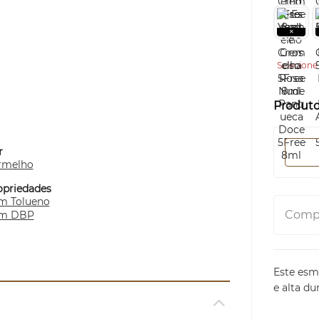
Selecione 
Produt
r
rmelho
opriedades
m Tolueno
Compa
m DBP
Este esm
e alta du