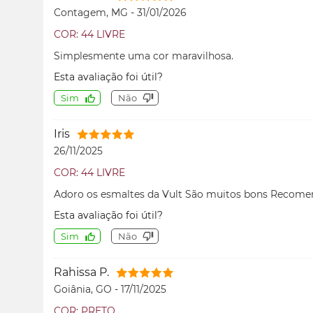
Contagem, MG
-
31/01/2026
COR: 44 LIVRE
Simplesmente uma cor maravilhosa.
Esta avaliação foi útil?
Sim
Não
Iris
26/11/2025
COR: 44 LIVRE
Adoro os esmaltes da Vult São muitos bons Recom
Esta avaliação foi útil?
Sim
Não
Rahissa P.
Goiânia, GO
-
17/11/2025
COR: PRETO