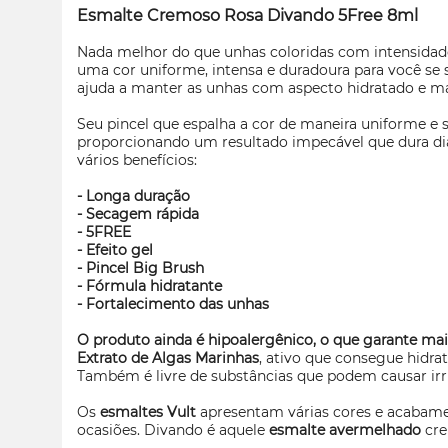
Esmalte Cremoso Rosa Divando 5Free 8ml
Nada melhor do que unhas coloridas com intensida
uma cor uniforme, intensa e duradoura para você se
ajuda a manter as unhas com aspecto hidratado e mais
Seu pincel que espalha a cor de maneira uniforme e 
proporcionando um resultado impecável que dura dias
vários benefícios:
- Longa duração
- Secagem rápida
- 5FREE
- Efeito gel
- Pincel Big Brush
- Fórmula hidratante
- Fortalecimento das unhas
O produto ainda é hipoalergênico, o que garante mai
Extrato de Algas Marinhas
, ativo que consegue hidra
Também é livre de substâncias que podem causar irr
Os
esmaltes Vult
apresentam várias cores e acabame
ocasiões. Divando é aquele
esmalte avermelhado
cre