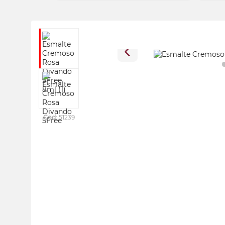
Cod:
51239