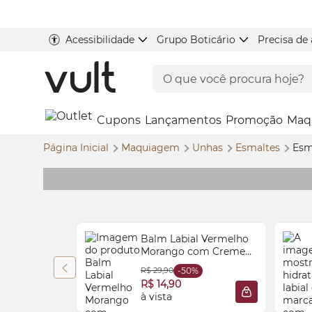
Acessibilidade
Grupo Boticário
Precisa de
Cupons
Lançamentos
Promoção
Maq
Página Inicial
Maquiagem
Unhas
Esmaltes
Esm
Balm Labial Vermelho
Morango com Creme
Vult&Fruit-tella® 3,5g
R$ 29,90
-50%
R$ 14,90
à vista
ADICIONAR À