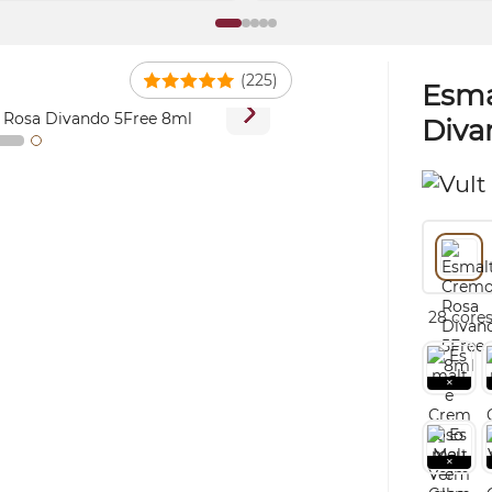
(225)
Esma
Diva
28 cores