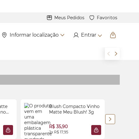
Meus Pedidos
Favoritos
Informar localização
Entrar
atte
Blush
Compacto Vinho
ano
Matte Meu
Blush
! 3g
R$ 35,90
2x R$ 17,95
2
ADICIONAR À SACOLA
ADICIONAR À SACO