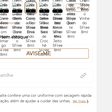
Ver mais
outra cor.
o sem estoque
AVISE-ME
rtilhe
alte confere uma cor uniforme com secagem rápida
ração, além de ajudar a cuidar das unhas.
Ver mais ❯