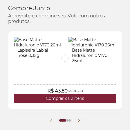
Compre Junto
Aproveite e combine seu Vult com outros
produtos.
Lapiseira Labial
Base Matte
Rosé 0,35g
Hidraluronic V170
26ml
R$ 43,80
R$ 70,80
Comprar os 2 itens