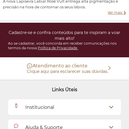
A nova Lapiseira Labial Rosé Vult entrega alta pigmentação e
precisão na hora de contornar os seus lábios.
Ver mais ❯
Cadastre-se e confira conteúdos para te inspiram a voar
mais alto!
Ao se cadastrar, você concorda em receber comunicações nos
termos da nossa
Política de Privacidade
.
Atendimento ao cliente
Clique aqui para esclarecer suas dúvidas.
Links Úteis
Institucional
Outlet
Ajuda & Suporte
Como Comprar