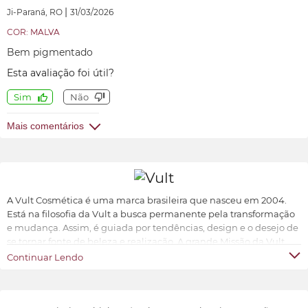
|
Ji-Paraná, RO
31/03/2026
COR: MALVA
Bem pigmentado
Esta avaliação foi útil?
Sim
Não
Mais comentários
A Vult Cosmética é uma marca brasileira que nasceu em 2004.
Está na filosofia da Vult a busca permanente pela transformação
e mudança. Assim, é guiada por tendências, design e o desejo de
se tornar fonte de beleza e realização. A grande Missão da Vult
Cosmética é oferecer ao universo feminino a possibilidade de ter
Continuar Lendo
produtos de beleza sofisticados, inovadores e acessíveis.
Transformar e valorizar a beleza e o bem-estar de cada indivíduo,
conforme suas características e preferências.