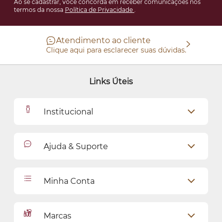
Ao se cadastrar, você concorda em receber comunicações nos
termos da nossa
Política de Privacidade
.
Atendimento ao cliente
Clique aqui para esclarecer suas dúvidas.
Links Úteis
Institucional
Outlet
Ajuda & Suporte
Como Comprar
Cadastro
Relacionamento com o Cliente
Minha Conta
Seja uma revendedora
Entregas
Dados Pessoais
Pagamentos
Marcas
Meus endereços
Política de Privacidade