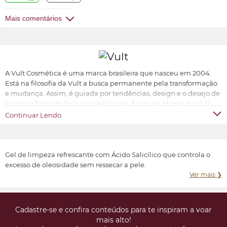
Mais comentários
A Vult Cosmética é uma marca brasileira que nasceu em 2004.
Está na filosofia da Vult a busca permanente pela transformação
e mudança. Assim, é guiada por tendências, design e o desejo de
se tornar fonte de beleza e realização. A grande Missão da Vult
Cosmética é oferecer ao universo feminino a possibilidade de ter
Continuar Lendo
produtos de beleza sofisticados, inovadores e acessíveis.
Transformar e valorizar a beleza e o bem-estar de cada indivíduo,
conforme suas características e preferências.
Gel de limpeza refrescante com Ácido Salicílico que controla o
excesso de oleosidade sem ressecar a pele.
Ver mais ❯
Cadastre-se e confira conteúdos para te inspiram a voar
mais alto!