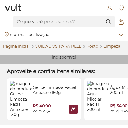
Informar localização
Página Inicial
CUIDADOS PARA PELE
Rosto
Limpeza
Indisponível
Aproveite e confira itens similares:
Gel de Limpeza Facial
Água Mic
Antiacne 150g
200ml
R$ 40,90
R$ 34,90
2x R$ 20,45
2x R$ 17,45
ADICIONAR À SACOLA