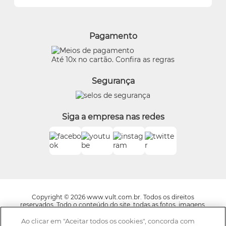
Alterar Senha
Proteja-se Contra Fraudes
O Boticário
Meus Pedidos
Consumidor.gov
Quem Disse, Berenice?
Pagamento
Preferências de Cookies
Eudora
Termos de Uso
Beleza na Web
Até 10x no cartão. Confira as regras
Trocas e Devoluções
Vult
Segurança
O.U.i
Truss
Dr Jones
Siga a empresa nas redes
Boticário Internacional
Copyright © 2026 www.vult.com.br. Todos os direitos
reservados. Todo o conteúdo do site, todas as fotos, imagens,
logotipos, marcas, dizeres, som, software, conjunto imagem,
layout, trade dress, aqui veiculados são de propriedade exclusiva
Ao clicar em "Aceitar todos os cookies", concorda com