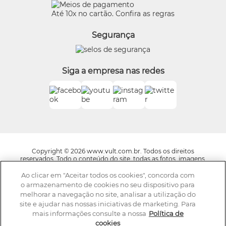
Termos de Uso
Beleza na Web
Até 10x no cartão. Confira as regras
Trocas e Devoluções
Vult
Segurança
O.U.i
Truss
Dr Jones
Siga a empresa nas redes
Boticário Internacional
Copyright © 2026 www.vult.com.br. Todos os direitos
reservados. Todo o conteúdo do site, todas as fotos, imagens,
logotipos, marcas, dizeres, som, software, conjunto imagem,
layout, trade dress, aqui veiculados são de propriedade exclusiva
Ao clicar em "Aceitar todos os cookies", concorda com
da Boticário Produto de Beleza Ltda. É vedada qualquer
o armazenamento de cookies no seu dispositivo para
reprodução, total ou parcial, de qualquer elemento de
melhorar a navegação no site, analisar a utilização do
identidade, sem expressa autorização. A violação de qualquer
site e ajudar nas nossas iniciativas de marketing. Para
direito mencionado implicará na responsabilização cível e
criminal nos termos da Lei. Os preços dos produtos estão
mais informações consulte a nossa
Política de
sujeitos a alteração sem aviso prévio.
cookies