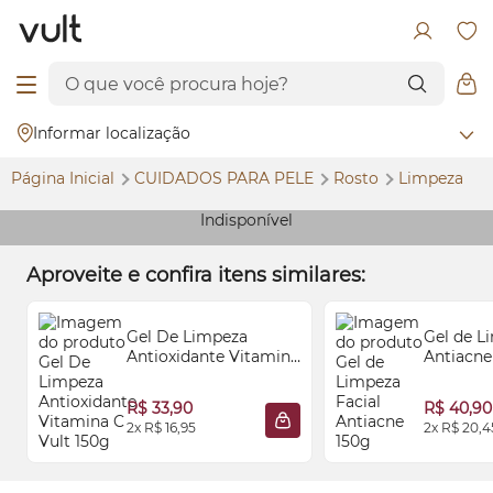
Informar localização
Página Inicial
CUIDADOS PARA PELE
Rosto
Limpeza
Indisponível
Aproveite e confira itens similares:
Gel De Limpeza
Gel de L
Antioxidante Vitamina
Antiacne
C Vult 150g
R$ 33,90
R$ 40,90
2x R$ 16,95
2x R$ 20,4
ADICIONAR À SACOLA