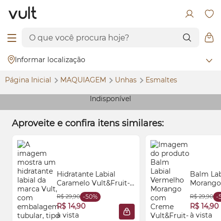
Informar localização
Página Inicial
MAQUIAGEM
Unhas
Esmaltes
Indisponível
Aproveite e confira itens similares:
Hidratante Labial
Balm Lab
Caramelo Vult&Fruit-
Morango
tella® 8ml
Vult&Frui
R$ 29,90
-50%
R$ 29,90
-
R$ 14,90
R$ 14,90
à vista
à vista
ADICIONAR À SACOLA