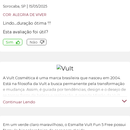
|
Sorocaba, SP
15/05/2025
COR: ALEGRIA DE VIVER
Lindo...duração ótima !!!
Esta avaliação foi útil?
Sim
Não
A Vult Cosmética é uma marca brasileira que nasceu em 2004.
Está na filosofia da Vult a busca permanente pela transformação
e mudança. Assim, é guiada por tendências, design e o desejo de
se tornar fonte de beleza e realização. A grande Missão da Vult
Cosmética é oferecer ao universo feminino a possibilidade de ter
Continuar Lendo
produtos de beleza sofisticados, inovadores e acessíveis.
Transformar e valorizar a beleza e o bem-estar de cada indivíduo,
conforme suas características e preferências.
Em um verde claro maravilhoso, o Esmalte Vult Fun 5 Free possui