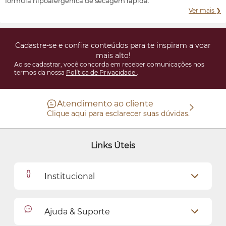
fórmula hipoalergênica de secagem rápida.
Ver mais ❯
Cadastre-se e confira conteúdos para te inspiram a voar
mais alto!
Ao se cadastrar, você concorda em receber comunicações nos
termos da nossa
Política de Privacidade
.
Atendimento ao cliente
Clique aqui para esclarecer suas dúvidas.
Links Úteis
Institucional
Outlet
Ajuda & Suporte
Como Comprar