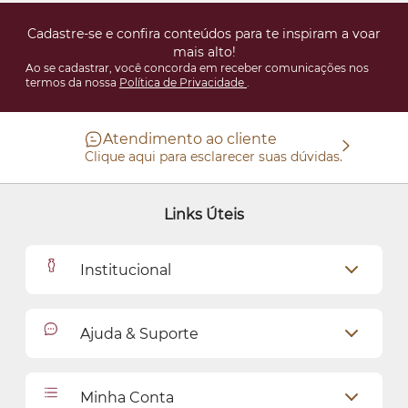
Cadastre-se e confira conteúdos para te inspiram a voar
mais alto!
Ao se cadastrar, você concorda em receber comunicações nos
termos da nossa
Política de Privacidade
.
Atendimento ao cliente
Clique aqui para esclarecer suas dúvidas.
Links Úteis
Institucional
Outlet
Ajuda & Suporte
Como Comprar
Cadastro
Relacionamento com o Cliente
Minha Conta
Seja uma revendedora