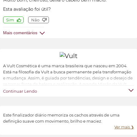
Muito bom, cheiroso, deixa o cabelo bem macio.
Esta avaliação foi útil?
Sim
Não
Mais comentários
A Vult Cosmética é uma marca brasileira que nasceu em 2004.
Está na filosofia da Vult a busca permanente pela transformação
e mudança. Assim, é guiada por tendências, design e o desejo de
se tornar fonte de beleza e realização. A grande Missão da Vult
Cosmética é oferecer ao universo feminino a possibilidade de ter
Continuar Lendo
produtos de beleza sofisticados, inovadores e acessíveis.
Transformar e valorizar a beleza e o bem-estar de cada indivíduo,
conforme suas características e preferências.
Este finalizador diário memoriza os cachos através de uma
definição suave com movimento, brilho e maciez.
Ver mais ❯