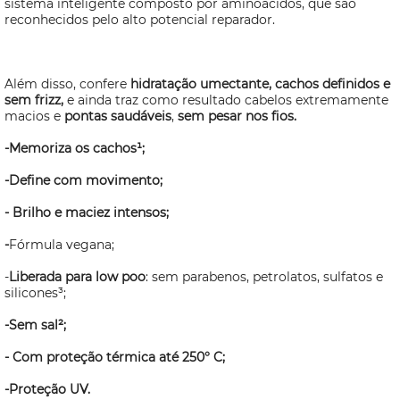
sistema inteligente composto por aminoácidos, que são
reconhecidos pelo alto potencial reparador.
Além disso, confere
hidratação umectante, cachos definidos e
sem frizz,
e ainda traz como resultado cabelos extremamente
macios e
pontas saudáveis
,
sem pesar nos fios.
-Memoriza os cachos¹;
-Define com movimento;
- Brilho e maciez intensos;
-
Fórmula vegana;
-
Liberada para low poo
: sem parabenos, petrolatos, sulfatos e
silicones³;
-Sem sal²;
- Com proteção térmica até 250° C;
-Proteção UV.