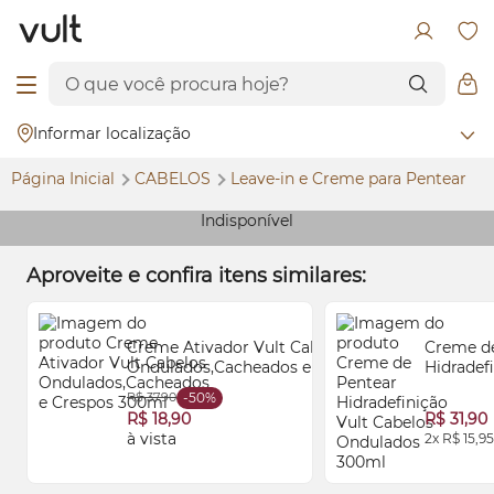
Informar localização
Página Inicial
CABELOS
Leave-in e Creme para Pentear
Indisponível
Aproveite e confira itens similares:
Creme Ativador Vult Cabelos
Creme d
Ondulados,Cacheados e Crespos
Hidradef
300ml
Cabelos
R$ 37,90
-50%
300ml
R$ 18,90
R$ 31,90
à vista
2x R$ 15,95
ADICIONAR À SA