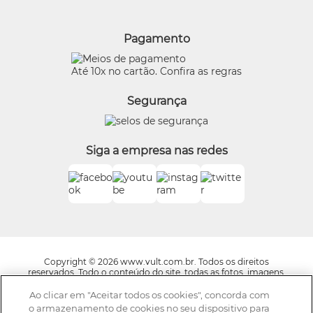
Alterar Senha
Proteja-se Contra Fraudes
O Boticário
Meus Pedidos
Consumidor.gov
Quem Disse, Berenice?
Pagamento
Preferências de Cookies
Eudora
Termos de Uso
Beleza na Web
Até 10x no cartão. Confira as regras
Trocas e Devoluções
Vult
Segurança
O.U.i
Truss
Dr Jones
Siga a empresa nas redes
Boticário Internacional
Copyright © 2026 www.vult.com.br. Todos os direitos
reservados. Todo o conteúdo do site, todas as fotos, imagens,
logotipos, marcas, dizeres, som, software, conjunto imagem,
layout, trade dress, aqui veiculados são de propriedade exclusiva
Ao clicar em "Aceitar todos os cookies", concorda com
da Boticário Produto de Beleza Ltda. É vedada qualquer
o armazenamento de cookies no seu dispositivo para