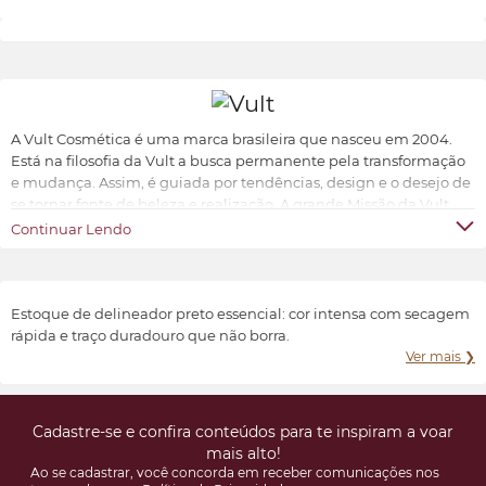
A Vult Cosmética é uma marca brasileira que nasceu em 2004.
Está na filosofia da Vult a busca permanente pela transformação
e mudança. Assim, é guiada por tendências, design e o desejo de
se tornar fonte de beleza e realização. A grande Missão da Vult
Cosmética é oferecer ao universo feminino a possibilidade de ter
Continuar Lendo
produtos de beleza sofisticados, inovadores e acessíveis.
Transformar e valorizar a beleza e o bem-estar de cada indivíduo,
conforme suas características e preferências.
Estoque de delineador preto essencial: cor intensa com secagem
rápida e traço duradouro que não borra.
Ver mais ❯
Cadastre-se e confira conteúdos para te inspiram a voar
mais alto!
Ao se cadastrar, você concorda em receber comunicações nos