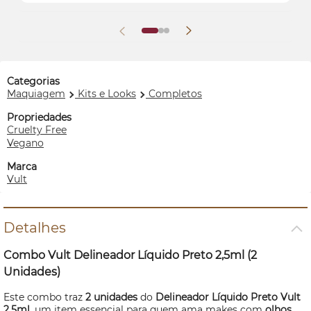
Categorias
Maquiagem
Kits e Looks
Completos
Propriedades
Cruelty Free
Vegano
Marca
Vult
Detalhes
Combo Vult Delineador Líquido Preto 2,5ml (2
Unidades)
Este combo traz
2 unidades
do
Delineador Líquido Preto Vult
2,5ml
, um item essencial para quem ama
makes
com
olhos