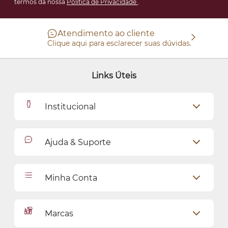
termos da nossa
Política de Privacidade
.
Atendimento ao cliente
Clique aqui para esclarecer suas dúvidas.
Links Úteis
Institucional
Outlet
Ajuda & Suporte
Como Comprar
Cadastro
Relacionamento com o Cliente
Minha Conta
Seja uma revendedora
Entregas
Dados Pessoais
Pagamentos
Marcas
Meus endereços
Política de Privacidade