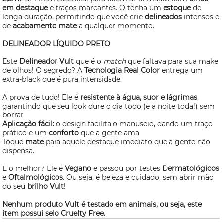
em destaque
e traços marcantes. O tenha um
estoque
de
longa duração, permitindo que você crie
delineados
intensos e
de
acabamento mate
a qualquer momento.
DELINEADOR LÍQUIDO PRETO
Este
Delineador
Vult
que é o
match
que faltava para sua
make
de olhos! O segredo? A
Tecnologia Real Color
entrega um
extra-black que é pura intensidade.
A prova de tudo! Ele é
resistente à água, suor e lágrimas
,
garantindo que seu
look
dure o dia todo (e a noite toda!) sem
borrar
Aplicação fácil:
o design facilita o manuseio, dando um traço
prático e um
conforto
que a gente ama
Toque
mate
para aquele destaque imediato que a gente não
dispensa.
E o melhor? Ele é
Vegano
e passou por testes
Dermatológicos
e
Oftalmológicos
. Ou seja, é beleza e cuidado, sem abrir mão
do seu
brilho Vult
!
Nenhum produto Vult é testado em animais, ou seja, este
item possui selo
Cruelty Free.