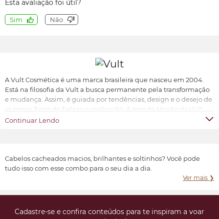
Esta avaliação foi útil?
Sim
Não
A Vult Cosmética é uma marca brasileira que nasceu em 2004.
Está na filosofia da Vult a busca permanente pela transformação
e mudança. Assim, é guiada por tendências, design e o desejo de
se tornar fonte de beleza e realização. A grande Missão da Vult
Cosmética é oferecer ao universo feminino a possibilidade de ter
Continuar Lendo
produtos de beleza sofisticados, inovadores e acessíveis.
Transformar e valorizar a beleza e o bem-estar de cada indivíduo,
conforme suas características e preferências.
Cabelos cacheados macios, brilhantes e soltinhos? Você pode
tudo isso com esse combo para o seu dia a dia.
Ver mais ❯
Cadastre-se e confira conteúdos para te inspiram a voar