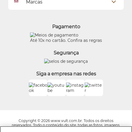
Marcas
Meus endereços
Política de Privacidade
Alterar Senha
Proteja-se Contra Fraudes
O Boticário
Meus Pedidos
Consumidor.gov
Quem Disse, Berenice?
Pagamento
Preferências de Cookies
Eudora
Termos de Uso
Beleza na Web
Até 10x no cartão. Confira as regras
Trocas e Devoluções
Vult
Segurança
O.U.i
Truss
Dr Jones
Siga a empresa nas redes
Boticário Internacional
Copyright © 2026 www.vult.com.br. Todos os direitos
reservados. Todo o conteúdo do site, todas as fotos, imagens,
logotipos, marcas, dizeres, som, software, conjunto imagem,