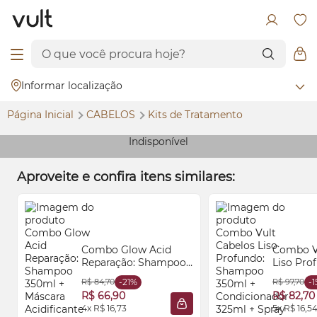
Informar localização
Página Inicial
CABELOS
Kits de Tratamento
Indisponível
Aproveite e confira itens similares:
Combo
Glow
Acid
Combo V
Reparação: Shampoo
Liso Pro
350ml + Máscara
Shampoo
R$ 84,70
-21%
R$ 97,70
-
Acidificante 150ml +
Condici
R$ 66,90
R$ 82,70
Creme Multifuncional
+ Spray 
4x R$ 16,73
5x R$ 16,5
ADICIONAR À SACOLA
150ml
100ml