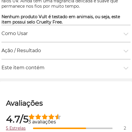
raios UV. Ainda tem uma fragrância delicada e suave que
permanece nos fios por muito tempo.
Nenhum produto Vult é testado em animais, ou seja, este
item possui selo
Cruelty Free.
Como Usar
Ação / Resultado
Este item contém
Avaliações
4.7/5
3 avaliações
5 Estrelas
2