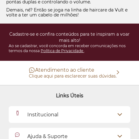
pontas duplas e controlando o volume.
Demais, né? Então se joga na linha de haircare da Vult e
volte a ter um cabelo de milhões!
Cadastre-se e confira conteúdos para te inspiram a voar
mais alto!
Ao se cadastrar, você concorda em receber comunicações nos
termos da nossa
Política de Privacidade
.
Atendimento ao cliente
Clique aqui para esclarecer suas dúvidas.
Links Úteis
Institucional
Outlet
Ajuda & Suporte
Como Comprar