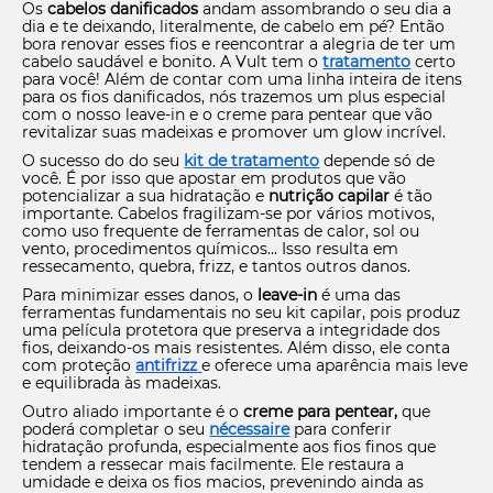
Os
cabelos danificados
andam assombrando o seu dia a
dia e te deixando, literalmente, de cabelo em pé? Então
bora renovar esses fios e reencontrar a alegria de ter um
cabelo saudável e bonito. A Vult tem o
tratamento
certo
para você! Além de contar com uma linha inteira de itens
para os fios danificados, nós trazemos um plus especial
com o nosso leave-in e o creme para pentear que vão
revitalizar suas madeixas e promover um glow incrível.
O sucesso do do seu
kit de tratamento
depende só de
você. É por isso que apostar em produtos que vão
potencializar a sua hidratação e
nutrição capilar
é tão
importante. Cabelos fragilizam-se por vários motivos,
como uso frequente de ferramentas de calor, sol ou
vento, procedimentos químicos... Isso resulta em
ressecamento, quebra, frizz, e tantos outros danos.
Para minimizar esses danos, o
leave-in
é uma das
ferramentas fundamentais no seu kit capilar, pois produz
uma película protetora que preserva a integridade dos
fios, deixando-os mais resistentes. Além disso, ele conta
com proteção
antifrizz
e oferece uma aparência mais leve
e equilibrada às madeixas.
Outro aliado importante é o
creme para pentear,
que
poderá completar o seu
nécessaire
para conferir
hidratação profunda, especialmente aos fios finos que
tendem a ressecar mais facilmente. Ele restaura a
umidade e deixa os fios macios, prevenindo ainda as