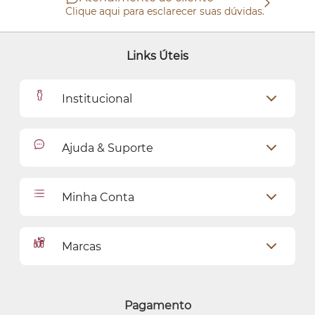
Clique aqui para esclarecer suas dúvidas.
Links Úteis
Institucional
Outlet
Ajuda & Suporte
Como Comprar
Cadastro
Relacionamento com o Cliente
Minha Conta
Seja uma revendedora
Entregas
Dados Pessoais
Pagamentos
Marcas
Meus endereços
Política de Privacidade
Alterar Senha
Proteja-se Contra Fraudes
O Boticário
Meus Pedidos
Consumidor.gov
Quem Disse, Berenice?
Pagamento
Preferências de Cookies