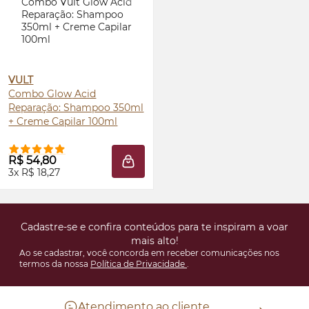
VULT
Combo
Glow
Acid
Reparação: Shampoo 350ml
+ Creme Capilar 100ml
R$ 54,80
ADICIONAR À SACOLA
3x R$ 18,27
Cadastre-se e confira conteúdos para te inspiram a voar
mais alto!
Ao se cadastrar, você concorda em receber comunicações nos
termos da nossa
Política de Privacidade
.
Atendimento ao cliente