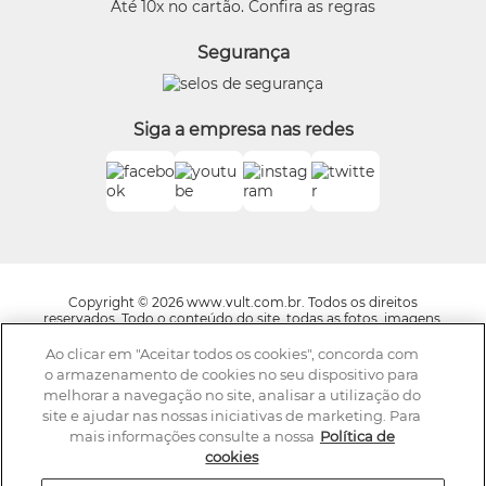
Beleza na Web
Até 10x no cartão. Confira as regras
Trocas e Devoluções
Vult
Segurança
O.U.i
Truss
Dr Jones
Siga a empresa nas redes
Boticário Internacional
Copyright © 2026 www.vult.com.br. Todos os direitos
reservados. Todo o conteúdo do site, todas as fotos, imagens,
logotipos, marcas, dizeres, som, software, conjunto imagem,
layout, trade dress, aqui veiculados são de propriedade exclusiva
Ao clicar em "Aceitar todos os cookies", concorda com
da Boticário Produto de Beleza Ltda. É vedada qualquer
o armazenamento de cookies no seu dispositivo para
reprodução, total ou parcial, de qualquer elemento de
melhorar a navegação no site, analisar a utilização do
identidade, sem expressa autorização. A violação de qualquer
site e ajudar nas nossas iniciativas de marketing. Para
direito mencionado implicará na responsabilização cível e
criminal nos termos da Lei. Os preços dos produtos estão
mais informações consulte a nossa
Política de
sujeitos a alteração sem aviso prévio.
cookies
A Vult se reserva o direito de corrigir qualquer possível erro de