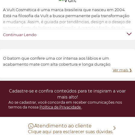
A Vult Cosmética é uma marca brasileira que nasceu em 2004.
Está na filosofia da Vult a busca permanente pela transformação
e mudança. Assim, é guiada por tendências, design e o desejo de
se tornar fonte de beleza e realização. A grande Missão da Vult
Cosmética é oferecer ao universo feminino a possibilidade de ter
Continuar Lendo
produtos de beleza sofisticados, inovadores e acessíveis.
Transformar e valorizar a beleza e o bem-estar de cada indivíduo,
conforme suas características e preferências.
O batom que confere uma cor intensa aos lábios e um
acabamento mate com alta cobertura e longa duração.
Ver mais ❯
Cadastre-se e confira conteúdos para te inspiram a voar
mais alto!
Ao se cadastrar, você concorda em receber comunicações nos
termos da nossa
Política de Privacidade
.
Atendimento ao cliente
Clique aqui para esclarecer suas dúvidas.