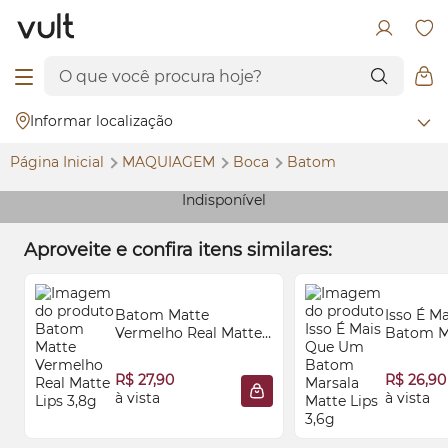
Informar localização
Página Inicial
MAQUIAGEM
Boca
Batom
Indisponível
Aproveite e confira itens similares:
Batom Matte
Isso É M
Vermelho Real Matte
Batom M
Lips 3,8g
Lips 3,6g
R$ 27,90
R$ 26,90
à vista
à vista
ADICIONAR À SACOLA