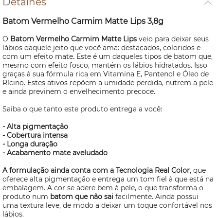
Detalhes
Batom Vermelho Carmim Matte Lips 3,8g
O
Batom Vermelho Carmim Matte Lips
veio para deixar seus
lábios daquele jeito que você ama: destacados, coloridos e
com um efeito mate. Este é um daqueles tipos de batom que,
mesmo com efeito fosco, mantém os lábios hidratados. Isso
graças à sua fórmula rica em Vitamina E, Pantenol e Óleo de
Rícino. Estes ativos repõem a umidade perdida, nutrem a pele
e ainda previnem o envelhecimento precoce.
Saiba o que tanto este produto entrega a você:
- Alta pigmentação
- Cobertura intensa
- Longa duração
- Acabamento mate aveludado
A formulação ainda conta com a Tecnologia Real Color
, que
oferece alta pigmentação e entrega um tom fiel à que está na
embalagem. A cor se adere bem à pele, o que transforma o
produto num
batom que não sai
facilmente. Ainda possui
uma textura leve, de modo a deixar um toque confortável nos
lábios.