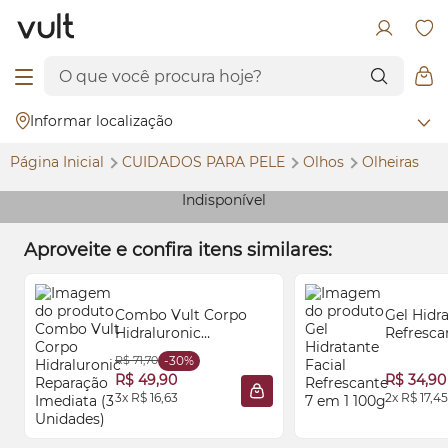
Informar localização
Página Inicial
CUIDADOS PARA PELE
Olhos
Olheiras
Indisponível
Aproveite e confira itens similares:
Combo Vult Corpo
Gel Hidra
Hidraluronic
Refresca
Reparação Imediata (3
100g
R$ 71,70
-30%
Unidades)
R$ 49,90
R$ 34,90
3x R$ 16,63
2x R$ 17,45
ADICIONAR À SACOLA