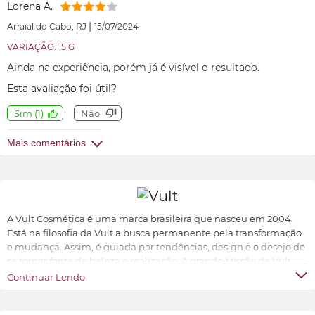
Lorena A.
|
Arraial do Cabo, RJ
15/07/2024
VARIAÇÃO: 15 G
Ainda na experiência, porém já é visível o resultado.
Esta avaliação foi útil?
Sim
(
1
)
Não
Mais comentários
A Vult Cosmética é uma marca brasileira que nasceu em 2004.
Está na filosofia da Vult a busca permanente pela transformação
e mudança. Assim, é guiada por tendências, design e o desejo de
se tornar fonte de beleza e realização. A grande Missão da Vult
Cosmética é oferecer ao universo feminino a possibilidade de ter
Continuar Lendo
produtos de beleza sofisticados, inovadores e acessíveis.
Transformar e valorizar a beleza e o bem-estar de cada indivíduo,