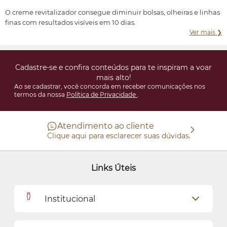
conforme suas características e preferências.
O creme revitalizador consegue diminuir bolsas, olheiras e linhas
finas com resultados visíveis em 10 dias.
Ver mais ❯
Cadastre-se e confira conteúdos para te inspiram a voar
mais alto!
Ao se cadastrar, você concorda em receber comunicações nos
termos da nossa
Política de Privacidade
.
Atendimento ao cliente
Clique aqui para esclarecer suas dúvidas.
Links Úteis
Institucional
Outlet