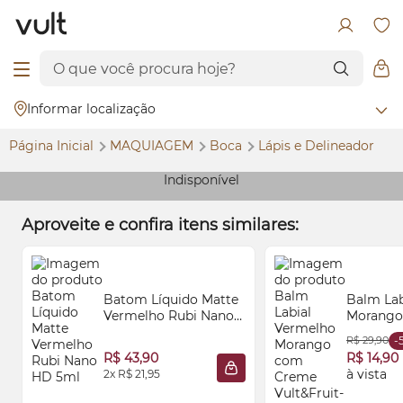
Informar localização
Página Inicial
MAQUIAGEM
Boca
Lápis e Delineador
Indisponível
Aproveite e confira itens similares:
Batom Líquido Matte
Balm Lab
Vermelho Rubi Nano
Morango
HD 5ml
Vult&Frui
R$ 29,90
-
R$ 43,90
R$ 14,90
à vista
2x R$ 21,95
ADICIONAR À SACOLA