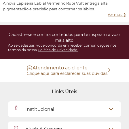
A nova Lapiseira Labial Vermelho Rubi Vult entrega alta
pigmentação e precisão para contornar os lábios.
Ver mais ❯
Cadastre-se e confira conteúdos para te inspiram a voar
mais alto!
Ao se cadastrar, você concorda em receber comunicações nos
termos da nossa
Política de Privacidade
.
Atendimento ao cliente
Clique aqui para esclarecer suas dúvidas.
Links Úteis
Institucional
Outlet