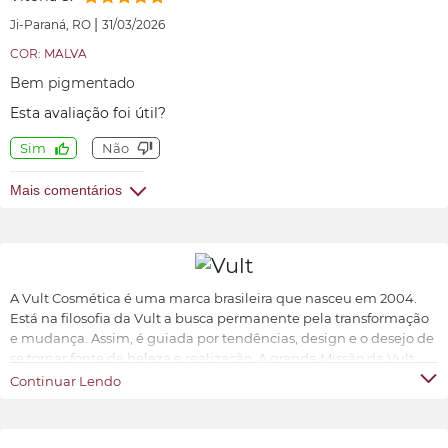
|
Ji-Paraná, RO
31/03/2026
COR: MALVA
Bem pigmentado
Esta avaliação foi útil?
Sim
Não
Mais comentários
A Vult Cosmética é uma marca brasileira que nasceu em 2004.
Está na filosofia da Vult a busca permanente pela transformação
e mudança. Assim, é guiada por tendências, design e o desejo de
se tornar fonte de beleza e realização. A grande Missão da Vult
Cosmética é oferecer ao universo feminino a possibilidade de ter
Continuar Lendo
produtos de beleza sofisticados, inovadores e acessíveis.
Transformar e valorizar a beleza e o bem-estar de cada indivíduo,
conforme suas características e preferências.