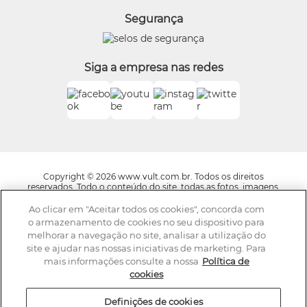
Vult
Segurança
O.U.i
Truss
Dr Jones
Siga a empresa nas redes
Boticário Internacional
Copyright © 2026 www.vult.com.br. Todos os direitos
reservados. Todo o conteúdo do site, todas as fotos, imagens,
logotipos, marcas, dizeres, som, software, conjunto imagem,
layout, trade dress, aqui veiculados são de propriedade exclusiva
Ao clicar em "Aceitar todos os cookies", concorda com
da Boticário Produto de Beleza Ltda. É vedada qualquer
o armazenamento de cookies no seu dispositivo para
reprodução, total ou parcial, de qualquer elemento de
melhorar a navegação no site, analisar a utilização do
identidade, sem expressa autorização. A violação de qualquer
site e ajudar nas nossas iniciativas de marketing. Para
direito mencionado implicará na responsabilização cível e
criminal nos termos da Lei. Os preços dos produtos estão
mais informações consulte a nossa
Política de
sujeitos a alteração sem aviso prévio.
cookies
A Vult se reserva o direito de corrigir qualquer possível erro de
digitação ou gráfico e caso haja divergências entre os valores
Definições de cookies