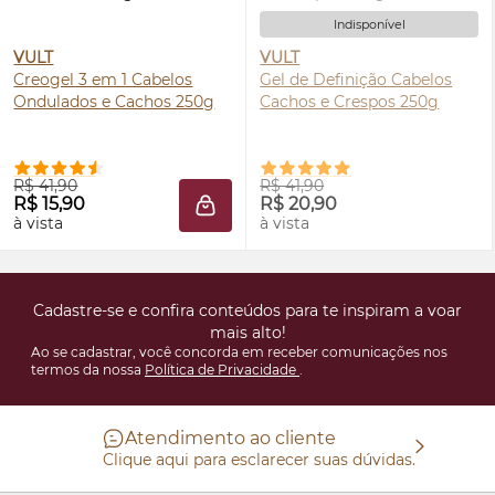
Indisponível
VULT
VULT
Creogel 3 em 1 Cabelos
Gel de Definição Cabelos
Ondulados e Cachos 250g
Cachos e Crespos 250g
R$ 41,90
R$ 41,90
R$ 15,90
R$ 20,90
ADICIONAR À SACOLA
à vista
à vista
Cadastre-se e confira conteúdos para te inspiram a voar
mais alto!
Ao se cadastrar, você concorda em receber comunicações nos
termos da nossa
Política de Privacidade
.
Atendimento ao cliente
Clique aqui para esclarecer suas dúvidas.