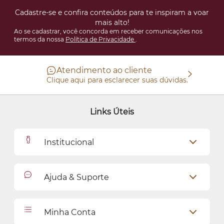
Cadastre-se e confira conteúdos para te inspiram a voar
mais alto!
Ao se cadastrar, você concorda em receber comunicações nos
termos da nossa
Política de Privacidade
.
Atendimento ao cliente
Clique aqui para esclarecer suas dúvidas.
Links Úteis
Institucional
Outlet
Ajuda & Suporte
Como Comprar
Cadastro
Relacionamento com o Cliente
Minha Conta
Seja uma revendedora